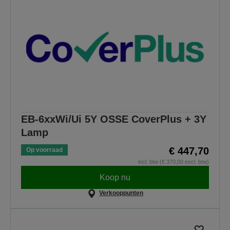
EB-6xxWi/Ui 5Y OSSE CoverPlus + 3Y
Lamp
€ 447,70
Op voorraad
incl. btw (€ 370,00 excl. btw)
Koop nu
Verkooppunten