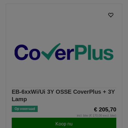
EB-6xxWi/Ui 3Y OSSE CoverPlus + 3Y
Lamp
€ 205,70
Op voorraad
incl. btw (€ 170,00 excl. btw)
Koop nu