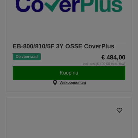
EB-800/810/5F 3Y OSSE CoverPlus
€ 484,00
Op voorraad
incl. btw (€ 400,00 excl. btw)
Koop nu
Verkooppunten