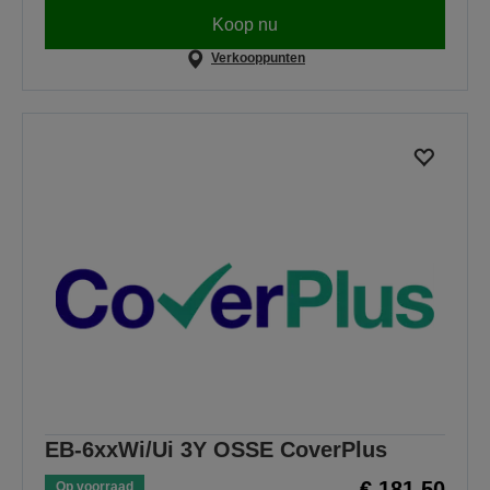
Koop nu
Verkooppunten
EB-6xxWi/Ui 3Y OSSE CoverPlus
€ 181,50
Op voorraad