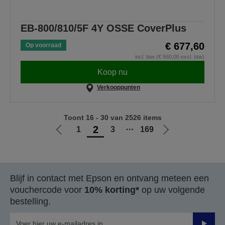
EB-800/810/5F 4Y OSSE CoverPlus
€ 677,60
Op voorraad
incl. btw (€ 560,00 excl. btw)
Koop nu
Verkooppunten
Toont 16 - 30 van 2526 items
2
1
3
⋯
169
Ga
Ga
naar
naar
vorige
de
pagina
volgende
Blijf in contact met Epson en ontvang meteen een
pagina
vouchercode voor
10% korting*
op uw volgende
bestelling.