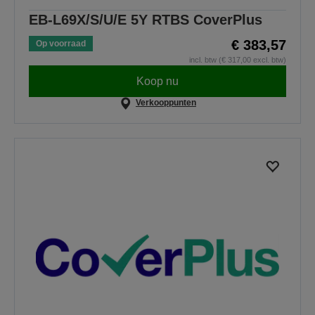
EB-L69X/S/U/E 5Y RTBS CoverPlus
€ 383,57
Op voorraad
incl. btw (€ 317,00 excl. btw)
Koop nu
Verkooppunten