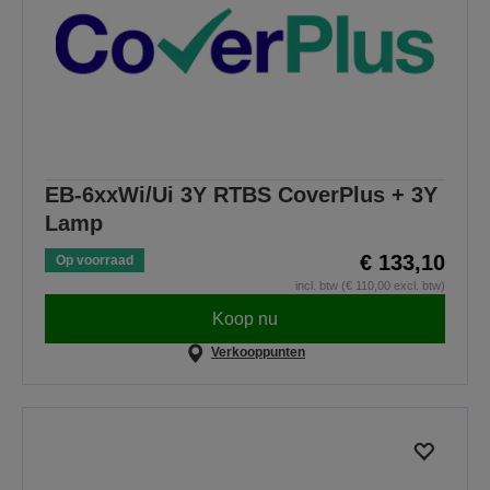
EB-6xxWi/Ui 3Y RTBS CoverPlus + 3Y
Lamp
€ 133,10
Op voorraad
incl. btw (€ 110,00 excl. btw)
Koop nu
Verkooppunten