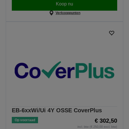
Koop nu
Verkooppunten
EB-6xxWi/Ui 4Y OSSE CoverPlus
€ 302,50
Op voorraad
incl. btw (€ 250,00 excl. btw)