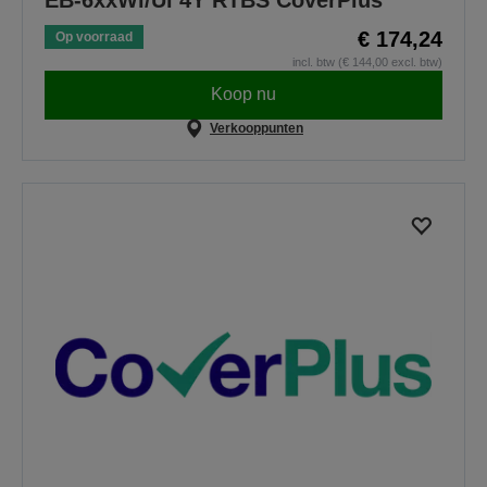
€ 174,24
Op voorraad
incl. btw (€ 144,00 excl. btw)
Koop nu
Verkooppunten