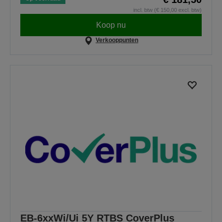
incl. btw (€ 150,00 excl. btw)
Koop nu
Verkooppunten
EB-6xxWi/Ui 5Y RTBS CoverPlus