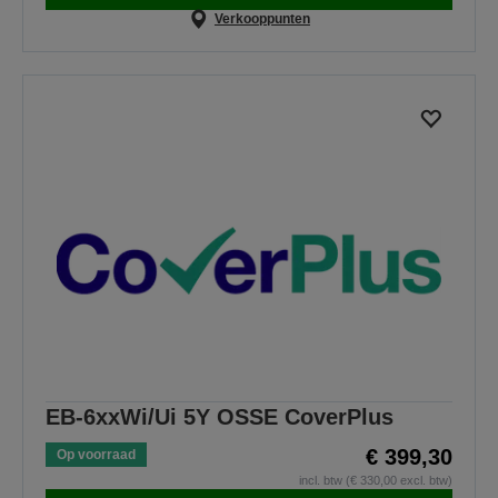
Verkooppunten
EB-6xxWi/Ui 5Y OSSE CoverPlus
€ 399,30
Op voorraad
incl. btw (€ 330,00 excl. btw)