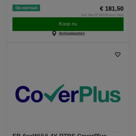
€ 181,50
Op voorraad
incl. btw (€ 150,00 excl. btw)
Koop nu
Verkooppunten
EB-6xxWi/Ui 4Y RTBS CoverPlus