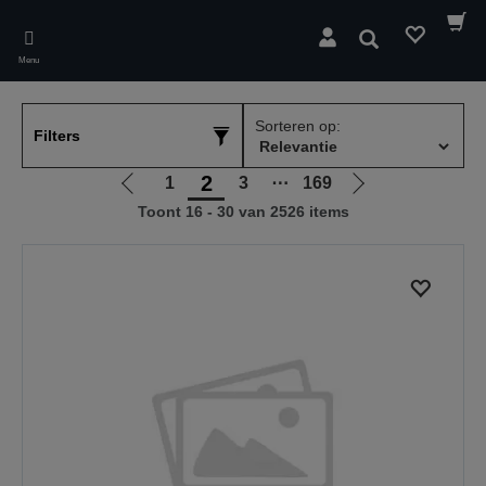
Skip
to
Zoeken
main
Menu
content
Sorteren op:
Filters
2
1
3
⋯
169
Ga
Ga
Toont 16 - 30 van 2526 items
naar
naar
vorige
de
pagina
volgende
pagina