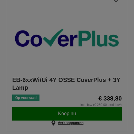
EB-6xxWi/Ui 4Y OSSE CoverPlus + 3Y
Lamp
€ 338,80
Op voorraad
incl. btw (€ 280,00 excl. btw)
Koop nu
Verkooppunten