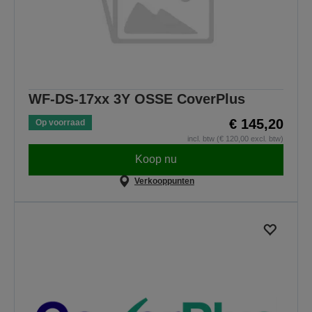
WF-DS-17xx 3Y OSSE CoverPlus
€ 145,20
Op voorraad
incl. btw (€ 120,00 excl. btw)
Koop nu
Verkooppunten