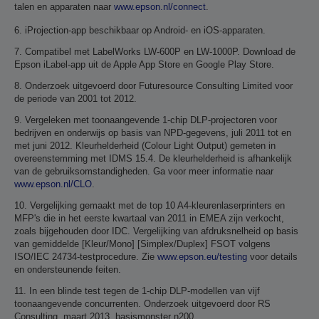
talen en apparaten naar
www.epson.nl/connect
.
6. iProjection-app beschikbaar op Android- en iOS-apparaten.
7. Compatibel met LabelWorks LW-600P en LW-1000P. Download de
Epson iLabel-app uit de Apple App Store en Google Play Store.
8. Onderzoek uitgevoerd door Futuresource Consulting Limited voor
de periode van 2001 tot 2012.
9. Vergeleken met toonaangevende 1-chip DLP-projectoren voor
bedrijven en onderwijs op basis van NPD-gegevens, juli 2011 tot en
met juni 2012. Kleurhelderheid (Colour Light Output) gemeten in
overeenstemming met IDMS 15.4. De kleurhelderheid is afhankelijk
van de gebruiksomstandigheden. Ga voor meer informatie naar
www.epson.nl/CLO
.
10. Vergelijking gemaakt met de top 10 A4-kleurenlaserprinters en
MFP's die in het eerste kwartaal van 2011 in EMEA zijn verkocht,
zoals bijgehouden door IDC. Vergelijking van afdruksnelheid op basis
van gemiddelde [Kleur/Mono] [Simplex/Duplex] FSOT volgens
ISO/IEC 24734-testprocedure. Zie
www.epson.eu/testing
voor details
en ondersteunende feiten.
11. In een blinde test tegen de 1-chip DLP-modellen van vijf
toonaangevende concurrenten. Onderzoek uitgevoerd door RS
Consulting, maart 2013, basismonster n200.