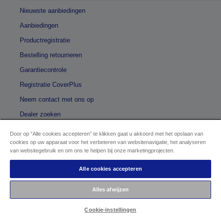
Nieuwste aanbiedingen
Aanbiedingen
Productregistratie
Bestelling retourneren
Garantiecontrole
Registratie CoverPlus
Neem contact met ons op
Dealer zoeken
Voorwaarden
Door op “Alle cookies accepteren” te klikken gaat u akkoord met het opslaan van
cookies op uw apparaat voor het verbeteren van websitenavigatie, het analyseren
Algemene handelsvoorwaarden
van websitegebruik en om ons te helpen bij onze marketingprojecten.
Betalings- en levervoorwaarden
Alle cookies accepteren
Gebruiksvoorwaarden
Alles afwijzen
Voorwaarden voor online promoties
Juridisch
Cookie-instellingen