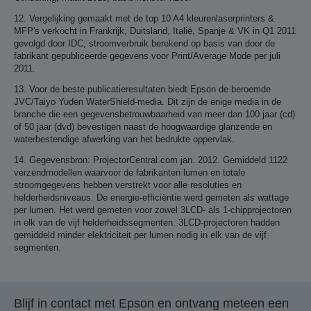
12. Vergelijking gemaakt met de top 10 A4 kleurenlaserprinters &
MFP's verkocht in Frankrijk, Duitsland, Italië, Spanje & VK in Q1 2011
gevolgd door IDC; stroomverbruik berekend op basis van door de
fabrikant gepubliceerde gegevens voor Print/Average Mode per juli
2011.
13. Voor de beste publicatieresultaten biedt Epson de beroemde
JVC/Taiyo Yuden WaterShield-media. Dit zijn de enige media in de
branche die een gegevensbetrouwbaarheid van meer dan 100 jaar (cd)
of 50 jaar (dvd) bevestigen naast de hoogwaardige glanzende en
waterbestendige afwerking van het bedrukte oppervlak.
14. Gegevensbron: ProjectorCentral.com jan. 2012. Gemiddeld 1122
verzendmodellen waarvoor de fabrikanten lumen en totale
stroomgegevens hebben verstrekt voor alle resoluties en
helderheidsniveaus. De energie-efficiëntie werd gemeten als wattage
per lumen. Het werd gemeten voor zowel 3LCD- als 1-chipprojectoren
in elk van de vijf helderheidssegmenten. 3LCD-projectoren hadden
gemiddeld minder elektriciteit per lumen nodig in elk van de vijf
segmenten.
Blijf in contact met Epson en ontvang meteen een