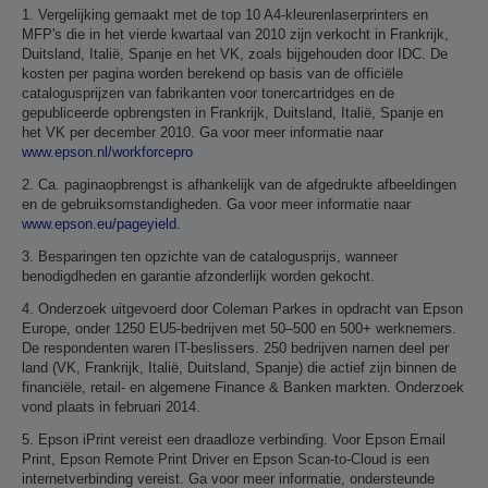
1. Vergelijking gemaakt met de top 10 A4-kleurenlaserprinters en
MFP's die in het vierde kwartaal van 2010 zijn verkocht in Frankrijk,
Duitsland, Italië, Spanje en het VK, zoals bijgehouden door IDC. De
kosten per pagina worden berekend op basis van de officiële
catalogusprijzen van fabrikanten voor tonercartridges en de
gepubliceerde opbrengsten in Frankrijk, Duitsland, Italië, Spanje en
het VK per december 2010. Ga voor meer informatie naar
www.epson.nl/workforcepro
2. Ca. paginaopbrengst is afhankelijk van de afgedrukte afbeeldingen
en de gebruiksomstandigheden. Ga voor meer informatie naar
www.epson.eu/pageyield
.
3. Besparingen ten opzichte van de catalogusprijs, wanneer
benodigdheden en garantie afzonderlijk worden gekocht.
4. Onderzoek uitgevoerd door Coleman Parkes in opdracht van Epson
Europe, onder 1250 EU5-bedrijven met 50–500 en 500+ werknemers.
De respondenten waren IT-beslissers. 250 bedrijven namen deel per
land (VK, Frankrijk, Italië, Duitsland, Spanje) die actief zijn binnen de
financiële, retail- en algemene Finance & Banken markten. Onderzoek
vond plaats in februari 2014.
5. Epson iPrint vereist een draadloze verbinding. Voor Epson Email
Print, Epson Remote Print Driver en Epson Scan-to-Cloud is een
internetverbinding vereist. Ga voor meer informatie, ondersteunde