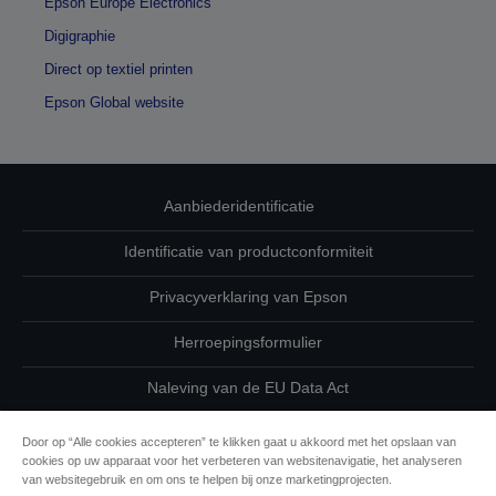
Epson Europe Electronics
Digigraphie
Direct op textiel printen
Epson Global website
Aanbiederidentificatie
Identificatie van productconformiteit
Privacyverklaring van Epson
Herroepingsformulier
Naleving van de EU Data Act
Neem contact met ons op betreffende uw gegevens
Door op “Alle cookies accepteren” te klikken gaat u akkoord met het opslaan van
cookies op uw apparaat voor het verbeteren van websitenavigatie, het analyseren
Cookie-informatie
van websitegebruik en om ons te helpen bij onze marketingprojecten.