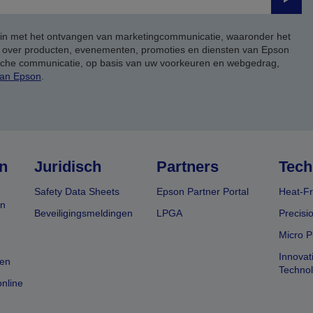
Verze
 in met het ontvangen van marketingcommunicatie, waaronder het
, over producten, evenementen, promoties en diensten van Epson
ische communicatie, op basis van uw voorkeuren en webgedrag,
van Epson
.
n
Juridisch
Partners
Tech
Safety Data Sheets
Epson Partner Portal
Heat-Fr
en
Beveiligingsmeldingen
LPGA
Precisi
Micro P
Innovat
en
Techno
nline