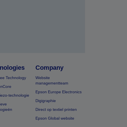
nden
nologies
Company
ee Technology
Website
managementteam
onCore
Epson Europe Electronics
iezo-technologie
Digigraphie
ieve
logieën
Direct op textiel printen
Epson Global website