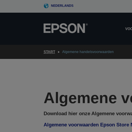
Skip
NEDERLANDS
to
main
content
VOO
START
Algemene handelsvoorwaarden
Algemene v
Download hier onze Algemene voorwa
Algemene voorwaarden Epson Store 