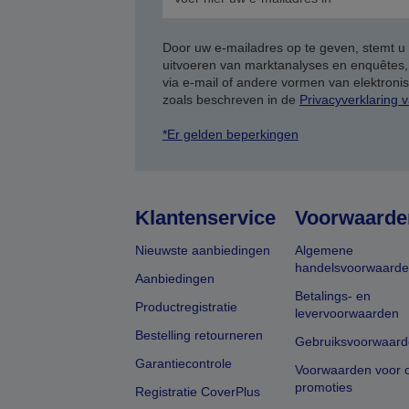
Door uw e-mailadres op te geven, stemt u
uitvoeren van marktanalyses en enquêtes
via e-mail of andere vormen van elektron
zoals beschreven in de
Privacyverklaring 
*Er gelden beperkingen
Klantenservice
Voorwaarde
Nieuwste aanbiedingen
Algemene
handelsvoorwaard
Aanbiedingen
Betalings- en
Productregistratie
levervoorwaarden
Bestelling retourneren
Gebruiksvoorwaard
Garantiecontrole
Voorwaarden voor o
promoties
Registratie CoverPlus