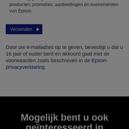
producten, promoties, aanbiedingen en evenementen
van Epson.
Verzenden
Door uw e-mailadres op te geven, bevestigt u dat u
16 jaar of ouder bent en akkoord gaat met de
voorwaarden zoals beschreven in de
Epson-
privacyverklaring
.
Bedankt voor het indienen van uw inzending.
Wij nemen binnen enkele werkdagen contact met u
op.
Mogelijk bent u ook
geïnteresseerd in