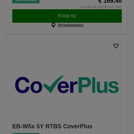
€ 169,40
incl. btw (€ 140,00 excl. btw)
Koop nu
Verkooppunten
EB-W5x 5Y RTBS CoverPlus