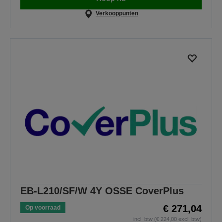
Verkooppunten
EB-L210/SF/W 4Y OSSE CoverPlus
€ 271,04
Op voorraad
incl. btw (€ 224,00 excl. btw)