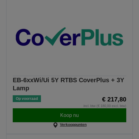
EB-6xxWi/Ui 5Y RTBS CoverPlus + 3Y
Lamp
€ 217,80
Op voorraad
incl. btw (€ 180,00 excl. btw)
Koop nu
Verkooppunten