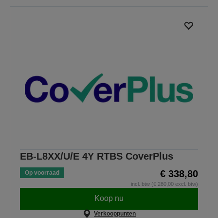
EB-L8XX/U/E 4Y RTBS CoverPlus
€ 338,80
Op voorraad
incl. btw (€ 280,00 excl. btw)
Koop nu
Verkooppunten