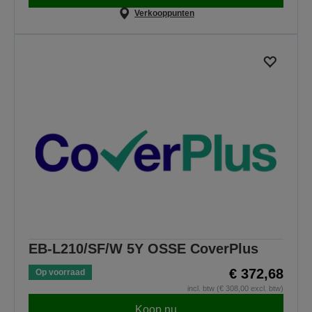
Verkooppunten
EB-L210/SF/W 5Y OSSE CoverPlus
€ 372,68
Op voorraad
incl. btw (€ 308,00 excl. btw)
Koop nu