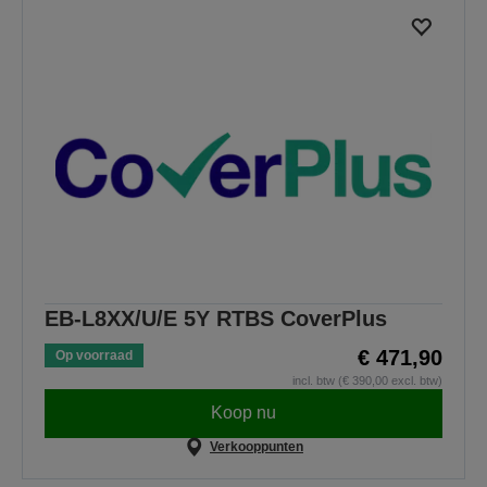
EB-L8XX/U/E 5Y RTBS CoverPlus
€ 471,90
Op voorraad
incl. btw (€ 390,00 excl. btw)
Koop nu
Verkooppunten