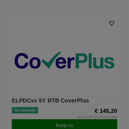
ELPDCxx 5Y RTB CoverPlus
€ 145,20
Op voorraad
incl. btw (€ 120,00 excl. btw)
Koop nu