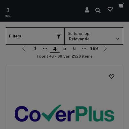
Skip
to
Zoeken
main
Menu
content
Sorteren op:
Filters
4
1
⋯
5
6
⋯
169
Ga
Ga
Toont 46 - 60 van 2526 items
naar
naar
vorige
de
pagina
volgende
pagina