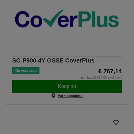
SC-P900 4Y OSSE CoverPlus
€ 767,14
Op voorraad
incl. btw (€ 634,00 excl. btw)
Koop nu
Verkooppunten