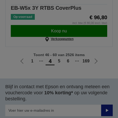
EB-W5x 3Y RTBS CoverPlus
€ 96,80
Op voorraad
incl. btw (€ 80,00 excl. btw)
Koop nu
Verkooppunten
Toont 46 - 60 van 2526 items
4
1
⋯
5
6
⋯
169
Ga
Ga
naar
naar
vorige
de
pagina
volgende
Blijf in contact met Epson en ontvang meteen een
pagina
vouchercode voor
10% korting*
op uw volgende
bestelling.
Verze