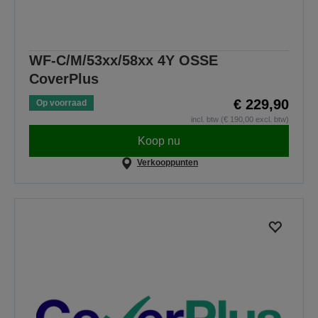
WF-C/M/53xx/58xx 4Y OSSE
CoverPlus
€ 229,90
Op voorraad
incl. btw (€ 190,00 excl. btw)
Koop nu
Verkooppunten