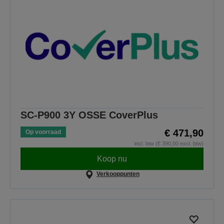
SC-P900 3Y OSSE CoverPlus
€ 471,90
Op voorraad
incl. btw (€ 390,00 excl. btw)
Koop nu
Verkooppunten