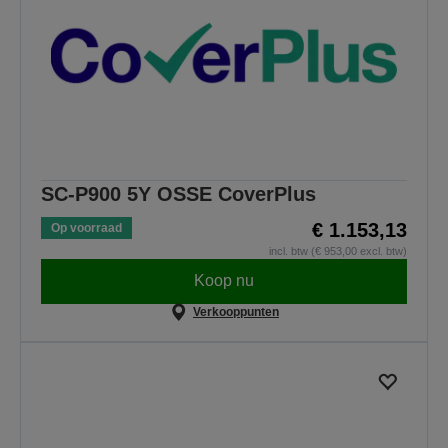
SC-P900 5Y OSSE CoverPlus
€ 1.153,13
Op voorraad
incl. btw (€ 953,00 excl. btw)
Koop nu
Verkooppunten