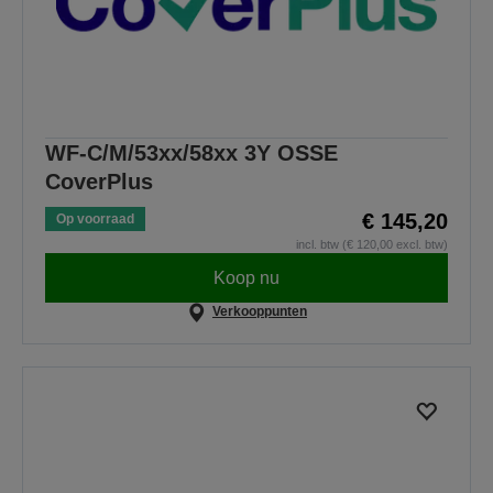
WF-C/M/53xx/58xx 3Y OSSE
CoverPlus
€ 145,20
Op voorraad
incl. btw (€ 120,00 excl. btw)
Koop nu
Verkooppunten