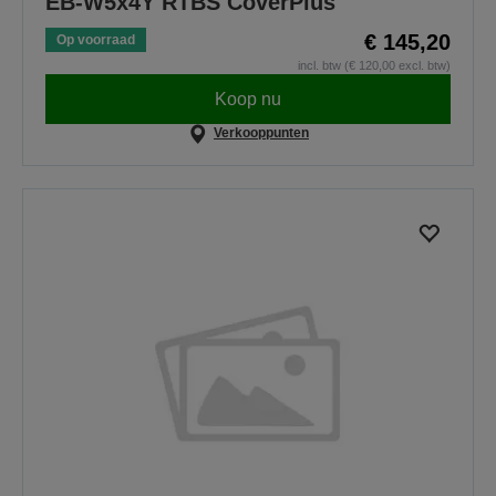
EB-W5x4Y RTBS CoverPlus
€ 145,20
Op voorraad
incl. btw (€ 120,00 excl. btw)
Koop nu
Verkooppunten