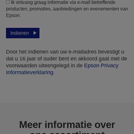
Ik ontvang graag informatie via e-mail betreffende
producten, promoties, aanbiedingen en evenementen van
Epson.
Indienen
Door het indienen van uw e-mailadres bevestigt u
dat u 16 jaar of ouder bent en akkoord gaat met de
voorwaarden uiteengelegd in de
Epson Privacy
Informatieverklaring
.
Bedankt voor het indienen van uw inzending.
We nemen binnen enkele werkdagen contact met
u op.
Meer informatie over