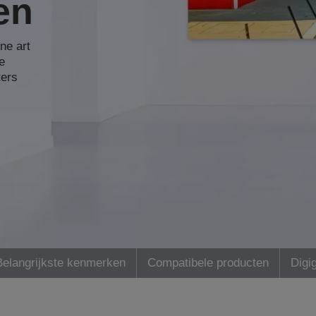
en
ne art
e
ters
Belangrijkste kenmerken
Compatibele producten
Digi