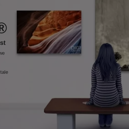
®
st
we
tale