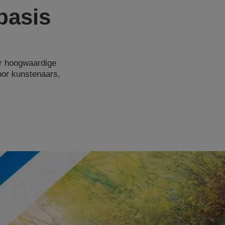
basis
or hoogwaardige
oor kunstenaars,