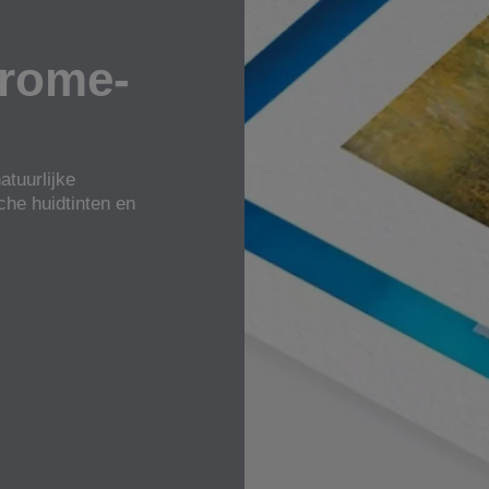
hrome-
atuurlijke
che huidtinten en