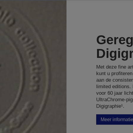
Gereg
Digig
Met deze fine ar
kunt u profitere
aan de consisten
limited editions.
voor 60 jaar lic
UltraChrome-pigm
Digigraphie¹.
Meer informati