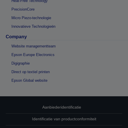
Heat-Free Technology
PrecisionCore
Micro Piezo-technologie
Innovatieve Technologieën
Company
Website managementteam
Epson Europe Electronics
Digigraphie
Direct op textiel printen
Epson Global website
Aanbiederidentificatie
Identificatie van productconformiteit