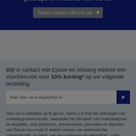
Neem contact met ons op
Blijf in contact met Epson en ontvang meteen een
vouchercode voor
10% korting*
op uw volgende
bestelling.
Verze
Door uw e-mailadres op te geven, stemt u in met het ontvangen van
marketingcommunicatie, waaronder het uitvoeren van marktanalyses
en enquêtes, over producten, evenementen, promoties en diensten
van Epson via e-mail of andere vormen van elektronische
communicatie, op basis van uw voorkeuren en webgedrag, zoals