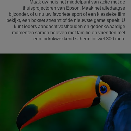
Maak uw huis het middelpunt van actie met de
thuisprojectoren van Epson. Maak het alledaagse
bijzonder, of u nu uw favoriete sport of een klassieke film
bekijkt, een boxset streamt of de nieuwste game speelt. U
kunt ieders aandacht vasthouden en gedenkwaardige
momenten samen beleven met familie en vrienden met
een indrukwekkend scherm tot wel 300 inch.