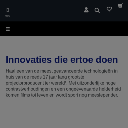
Skip
to
Zoeken
main
Menu
content
Innovaties die ertoe doen
Haal een van de meest geavanceerde technologieën in
huis van de reeds 17 jaar lang grootste
projectorproducent ter wereld
¹
. Met uitzonderlijke hoge
contrastverhoudingen en een ongeëvenaarde helderheid
komen films tot leven en wordt sport nog meeslepender.