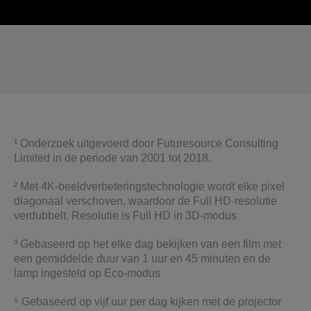
¹ Onderzoek uitgevoerd door Futuresource Consulting
Limited in de periode van 2001 tot 2018.
² Met 4K-beeldverbeteringstechnologie wordt elke pixel
diagonaal verschoven, waardoor de Full HD-resolutie
verdubbelt. Resolutie is Full HD in 3D-modus
³ Gebaseerd op het elke dag bekijken van een film met
een gemiddelde duur van 1 uur en 45 minuten en de
lamp ingesteld op Eco-modus
⁵ Gebaseerd op vijf uur per dag kijken met de projector