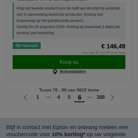
Krijg het tweede product voor de helft van de prijs bij aankoop
van in aanmerking komende producten. Korting van
toepassing op het goedkoopste product.
Geldig t/m 30 augustus 2026. Korting op maximaal 3 stuks per
product, per bestelling.
€ 146,49
Op voorraad
incl. btw (€ 121,07 excl. btw)
Koop nu
Verkooppunten
Toont 76 - 90 van 5815 items
6
1
⋯
4
5
⋯
388
Ga
Ga
naar
naar
vorige
de
pagina
volgende
Blijf in contact met Epson en ontvang meteen een
pagina
vouchercode voor
10% korting*
op uw volgende