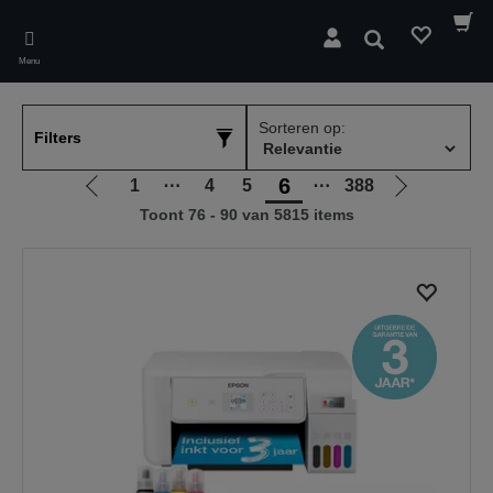
Skip
to
Zoeken
main
Menu
content
Sorteren op:
Filters
6
1
⋯
4
5
⋯
388
Ga
Ga
Toont 76 - 90 van 5815 items
naar
naar
vorige
de
pagina
volgende
pagina