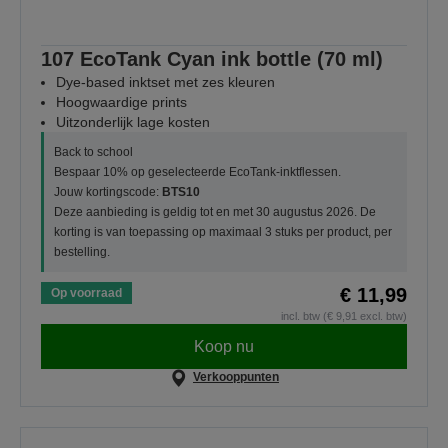
107 EcoTank Cyan ink bottle (70 ml)
Dye-based inktset met zes kleuren
Hoogwaardige prints
Uitzonderlijk lage kosten
Back to school
Bespaar 10% op geselecteerde EcoTank-inktflessen.
Jouw kortingscode:
BTS10
Deze aanbieding is geldig tot en met 30 augustus 2026. De
korting is van toepassing op maximaal 3 stuks per product, per
bestelling.
€ 11,99
Op voorraad
incl. btw (€ 9,91 excl. btw)
Koop nu
Verkooppunten