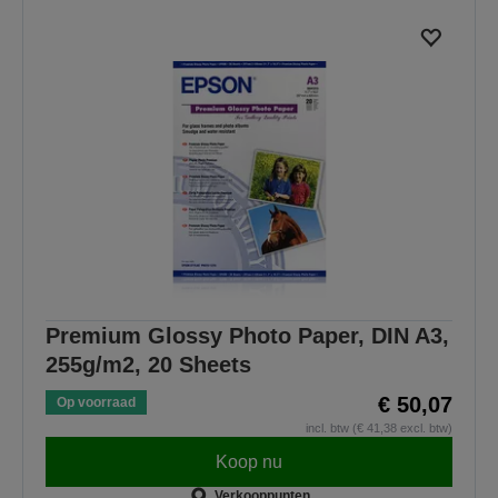
Premium Glossy Photo Paper, DIN A3,
255g/m2, 20 Sheets
€ 50,07
Op voorraad
incl. btw (€ 41,38 excl. btw)
Koop nu
Verkooppunten