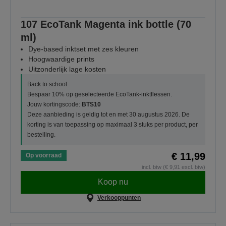
107 EcoTank Magenta ink bottle (70
ml)
Dye-based inktset met zes kleuren
Hoogwaardige prints
Uitzonderlijk lage kosten
Back to school
Bespaar 10% op geselecteerde EcoTank-inktflessen.
Jouw kortingscode:
BTS10
Deze aanbieding is geldig tot en met 30 augustus 2026. De
korting is van toepassing op maximaal 3 stuks per product, per
bestelling.
€ 11,99
Op voorraad
incl. btw (€ 9,91 excl. btw)
Koop nu
Verkooppunten