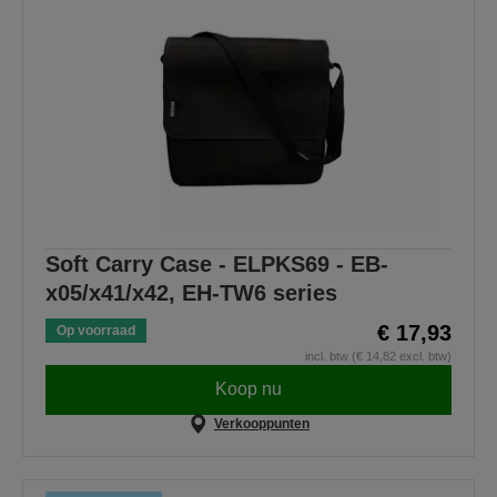
Soft Carry Case - ELPKS69 - EB-
x05/x41/x42, EH-TW6 series
€ 17,93
Op voorraad
incl. btw (€ 14,82 excl. btw)
Koop nu
Verkooppunten