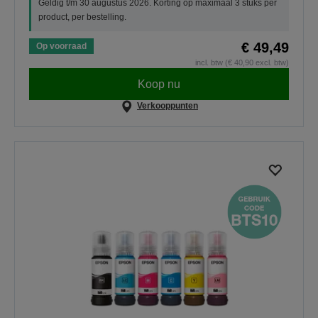
Geldig t/m 30 augustus 2026. Korting op maximaal 3 stuks per
product, per bestelling.
€ 49,49
Op voorraad
incl. btw (€ 40,90 excl. btw)
Koop nu
Verkooppunten