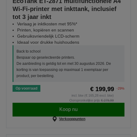
EcoTank ET-2871 multifunctionele A4
Wi-Fi-printer met inkttank, inclusief
tot 3 jaar inkt
Verlaag je inktkosten met 95%*
Printen, kopiëren en scannen
Gebruiksvriendelijk LCD-scherm
Ideaal voor drukke huishoudens
Back to school
Bespaar op geselecteerde printers.
De aanbieding is geldig tot en met 30 augustus 2026. De
korting is van toepassing op maximaal 1 exemplaar per
product, per bestelling.
€ 199,99
Op voorraad
-29%
incl. btw (€ 165,28 excl. btw)
Oorspronkelijke prijs
€ 279,99
Koop nu
Verkooppunten