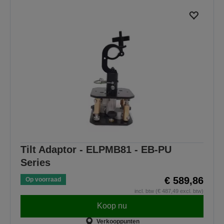
Tilt Adaptor - ELPMB81 - EB-PU
Series
€ 589,86
Op voorraad
incl. btw (€ 487,49 excl. btw)
Koop nu
Verkooppunten