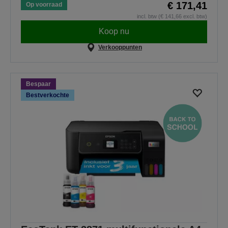
€ 171,41
Op voorraad
incl. btw (€ 141,66 excl. btw)
Koop nu
Verkooppunten
Bespaar
Bestverkochte