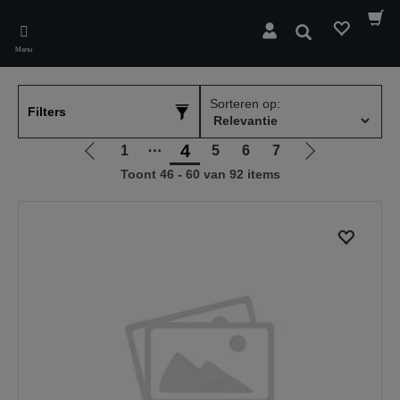
Skip
to
Zoeken
main
Menu
content
Sorteren op:
Filters
4
1
⋯
5
6
7
Ga
Ga
Toont 46 - 60 van 92 items
naar
naar
vorige
de
pagina
volgende
pagina