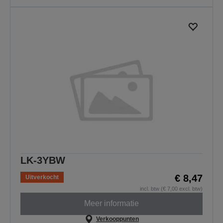
LK-3YBW
€ 8,47
Uitverkocht
incl. btw (€ 7,00 excl. btw)
Meer informatie
Verkooppunten