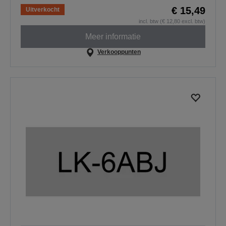
€ 15,49
Uitverkocht
incl. btw (€ 12,80 excl. btw)
Meer informatie
Verkooppunten