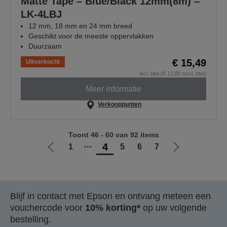
Matte Tape – Blue/Black 12mm(8m) –
LK-4LBJ
12 mm, 18 mm en 24 mm breed
Geschikt voor de meeste oppervlakken
Duurzaam
€ 15,49
Uitverkocht
incl. btw (€ 12,80 excl. btw)
Meer informatie
Verkooppunten
Toont 46 - 60 van 92 items
4
1
⋯
5
6
7
Ga
Ga
naar
naar
vorige
de
pagina
volgende
Blijf in contact met Epson en ontvang meteen een
pagina
vouchercode voor
10% korting*
op uw volgende
bestelling.