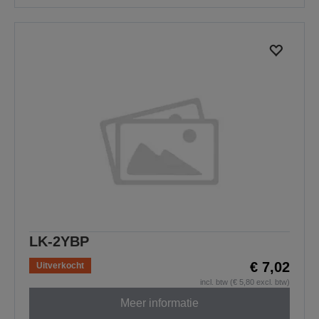
LK-2YBP
€ 7,02
Uitverkocht
incl. btw (€ 5,80 excl. btw)
Meer informatie