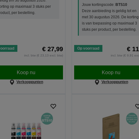
eldig t/m 30 augustus 2026.
Jouw kortingscode:
BTS10
orting op maximaal 3 stuks per
Deze aanbieding is geldig tot en
roduct, per bestelling.
met 30 augustus 2026. De korting
is van toepassing op maximaal 3
stuks per product, per bestelling.
€ 27,99
€ 11
voorraad
Op voorraad
incl. btw (€ 23,13 excl. btw)
incl. btw (€ 9,91 exc
Koop nu
Koop nu
Verkooppunten
Verkooppunten