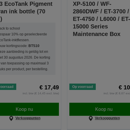
3 EcoTank Pigment
XP-5100 / WF-
an ink bottle (70
2860DWF / ET-3700 /
)
ET-4750 / L6000 / ET
15000 Series
ack to school
Maintenance Box
espaar 10% op geselecteerde
coTank-inktflessen.
ouw kortingscode:
BTS10
eze aanbieding is geldig tot en
et 30 augustus 2026. De korting
s van toepassing op maximaal 3
tuks per product, per bestelling.
€ 17,49
€ 10
voorraad
Op voorraad
incl. btw (€ 14,45 excl. btw)
incl. btw (€ 8,67 exc
Koop nu
Koop nu
Verkooppunten
Verkooppunten