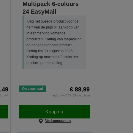
Multipack 6-colours
24 EasyMail
-
Krijg het tweede product voor de
helft van de prijs bij aankoop van
in aanmerking komende
producten. Korting van toepassing
op het goedkoopste product.
Geldig t/m 30 augustus 2026.
Korting op maximaal 3 stuks per
product, per bestelling.
,49
€ 88,99
Op voorraad
l. btw)
incl. btw (€ 73,55 excl. btw)
Koop nu
Verkooppunten