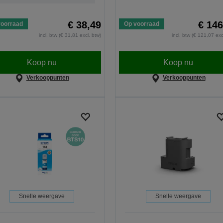
€ 38,49
€ 146
voorraad
Op voorraad
incl. btw (€ 31,81 excl. btw)
incl. btw (€ 121,07 exc
Koop nu
Koop nu
Verkooppunten
Verkooppunten
Snelle weergave
Snelle weergave