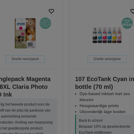
Snelle weergave
Snelle weergave
nglepack Magenta
107 EcoTank Cyan i
8XL Claria Photo
bottle (70 ml)
 Ink
Dye-based inktset met zes
kleuren
rijg het tweede product voor de
Hoogwaardige prints
elft van de prijs bij aankoop van
Uitzonderlijk lage kosten
n aanmerking komende
Back to school
roducten. Korting van toepassing
Bespaar 10% op geselecteerde
p het goedkoopste product.
EcoTank-inktflessen.