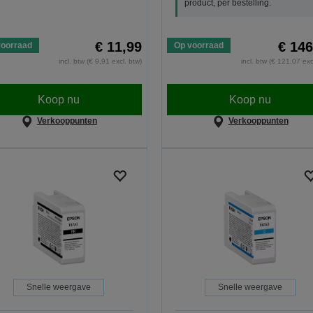
product, per bestelling.
€ 11,99
€ 146
voorraad
Op voorraad
incl. btw (€ 9,91 excl. btw)
incl. btw (€ 121,07 exc
Koop nu
Koop nu
Verkooppunten
Verkooppunten
Snelle weergave
Snelle weergave