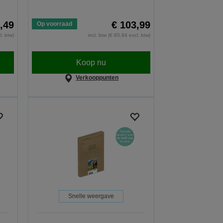
,49
€ 103,99
Op voorraad
l. btw)
incl. btw (€ 85,94 excl. btw)
Koop nu
Verkooppunten
Snelle weergave