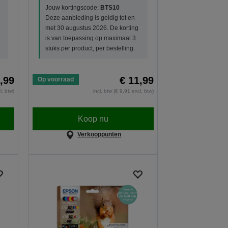
Jouw kortingscode:
BTS10
Deze aanbieding is geldig tot en
met 30 augustus 2026. De korting
is van toepassing op maximaal 3
stuks per product, per bestelling.
,99
€ 11,99
Op voorraad
l. btw)
incl. btw (€ 9,91 excl. btw)
Koop nu
Verkooppunten