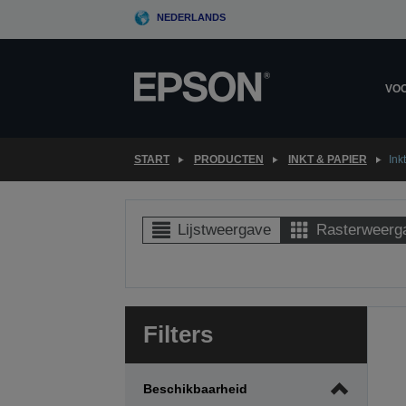
Skip
NEDERLANDS
to
main
content
VOO
START
PRODUCTEN
INKT & PAPIER
Ink
Lijstweergave
Rasterweerg
Filters
Beschikbaarheid