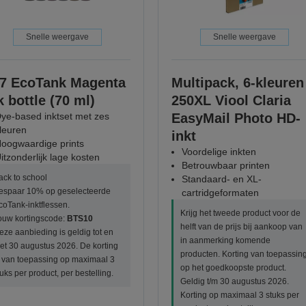
Snelle weergave
Snelle weergave
7 EcoTank Magenta
Multipack, 6-kleuren
k bottle (70 ml)
250XL Viool Claria
ye-based inktset met zes
EasyMail Photo HD-
leuren
inkt
oogwaardige prints
Voordelige inkten
itzonderlijk lage kosten
Betrouwbaar printen
ack to school
Standaard- en XL-
espaar 10% op geselecteerde
cartridgeformaten
coTank-inktflessen.
Krijg het tweede product voor de
ouw kortingscode:
BTS10
helft van de prijs bij aankoop van
eze aanbieding is geldig tot en
in aanmerking komende
et 30 augustus 2026. De korting
producten. Korting van toepassin
s van toepassing op maximaal 3
op het goedkoopste product.
tuks per product, per bestelling.
Geldig t/m 30 augustus 2026.
Korting op maximaal 3 stuks per