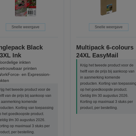
Snelle weergave
Snelle weergave
nglepack Black
Multipack 6-colours
3XL Ink
24XL EasyMail
oordelige inkten
Krijg het tweede product voor de
etrouwbaar printen
helft van de prijs bij aankoop van
orkForce- en Expression-
in aanmerking komende
nkten
producten. Korting van toepassin
rijg het tweede product voor de
op het goedkoopste product.
elft van de prijs bij aankoop van
Geldig t/m 30 augustus 2026.
n aanmerking komende
Korting op maximaal 3 stuks per
roducten. Korting van toepassing
product, per bestelling.
p het goedkoopste product.
eldig t/m 30 augustus 2026.
orting op maximaal 3 stuks per
roduct, per bestelling.