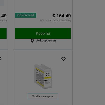
,49
€ 164,49
Op voorraad
l. btw)
incl. btw (€ 135,94 excl. btw)
Koop nu
Verkooppunten
Snelle weergave