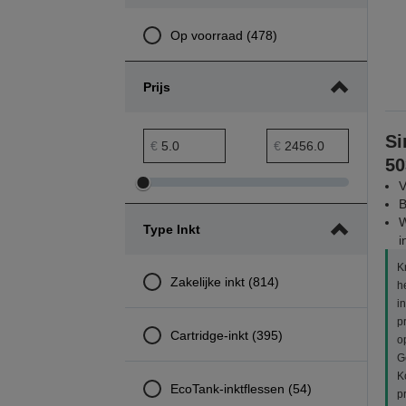
Op voorraad (478)
Prijs
prijs minimumbereik
Maximumbereik prijs
Si
€
€
50
V
Minimumbereik
Maximumbereik
B
prijs
prijs
W
Type Inkt
aanpassen
aanpassen
i
K
Zakelijke inkt (814)
h
i
p
Cartridge-inkt (395)
o
G
K
EcoTank-inktflessen (54)
p