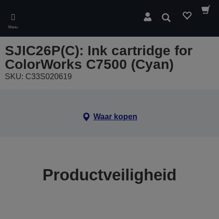
Skip
to
Zoeken
main
Menu
content
SJIC26P(C): Ink cartridge for
ColorWorks C7500 (Cyan)
SKU: C33S020619
Waar kopen
Productveiligheid