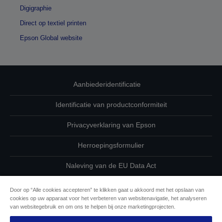
Digigraphie
Direct op textiel printen
Epson Global website
Aanbiederidentificatie
Identificatie van productconformiteit
Privacyverklaring van Epson
Herroepingsformulier
Naleving van de EU Data Act
Neem contact met ons op betreffende uw gegevens
Door op “Alle cookies accepteren” te klikken gaat u akkoord met het opslaan van
cookies op uw apparaat voor het verbeteren van websitenavigatie, het analyseren
Cookie-informatie
van websitegebruik en om ons te helpen bij onze marketingprojecten.