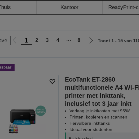
Thuis
Kantoor
ReadyPrint-c
1
2
3
4
⋯
8
ave
Toont 1 - 15 van 11
Ga
Ga
naar
naar
vorige
de
pagina
volgende
espaar
pagina
EcoTank ET-2860
multifunctionele A4 Wi-F
printer met inkttank,
inclusief tot 3 jaar inkt
Verlaag je inktkosten met 95%*
Printen, kopiëren en scannen
Hervulbare inkttanks
Ideaal voor studenten
Back to school