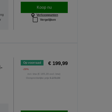
Koop nu
ing
Verkooppunten
Vergelijken
r
€ 199,99
Op voorraad
i-
-29%
incl. btw (€ 165,28 excl. btw)
Oorspronkelijke prijs
€ 279,99