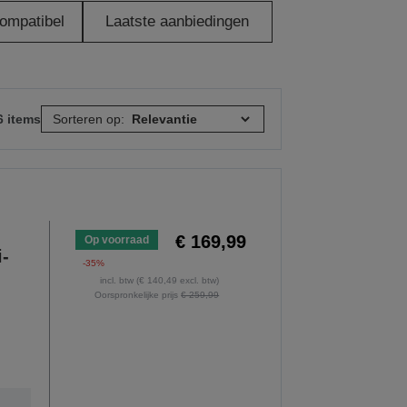
ompatibel
Laatste aanbiedingen
6 items
Sorteren op:
€ 169,99
Op voorraad
i-
-35%
incl. btw (€ 140,49 excl. btw)
Oorspronkelijke prijs
€ 259,99