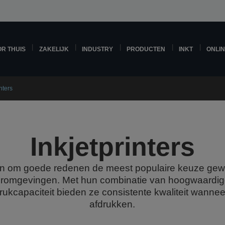
R THUIS
ZAKELIJK
INDUSTRY
PRODUCTEN
INKT
ONLI
nters
Inkjetprinters
 zijn om goede redenen de meest populaire keuze gew
oromgevingen. Met hun combinatie van hoogwaardige
rukcapaciteit bieden ze consistente kwaliteit wannee
afdrukken.