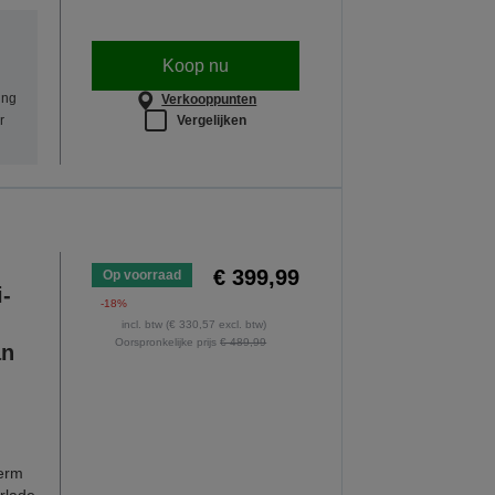
Koop nu
ing
Verkooppunten
Vergelijken
r
€ 399,99
Op voorraad
i-
-18%
incl. btw (€ 330,57 excl. btw)
Oorspronkelijke prijs
€ 489,99
an
herm