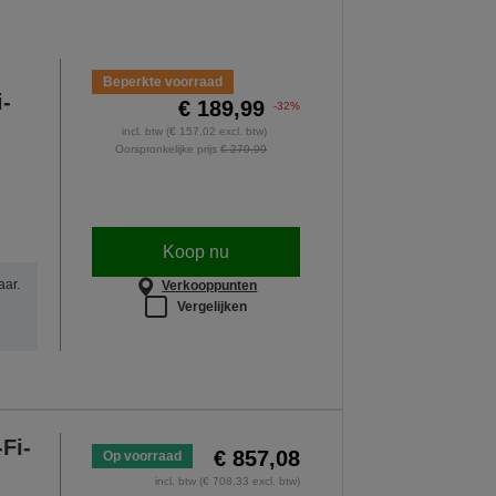
Beperkte voorraad
i-
€ 189,99
-32%
incl. btw (€ 157,02 excl. btw)
Oorspronkelijke prijs
€ 279,99
Koop nu
aar.
Verkooppunten
Vergelijken
Fi-
€ 857,08
Op voorraad
incl. btw (€ 708,33 excl. btw)