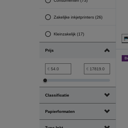
Consumenten (73)
Zakelijke inkjetprinters (26)
Kleinzakelijk (17)
Prijs
B
prijs minimumbereik
Maximumbereik prijs
€
€
Minimumbereik
Maximumbereik
prijs
prijs
Classificatie
aanpassen
aanpassen
Papierformaten
Type Inkt