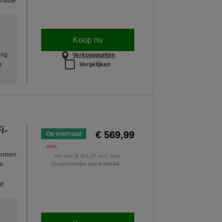
rlade
Koop nu
ing
Verkooppunten
Vergelijken
r
i-
€ 569,99
Op voorraad
-19%
cannen
incl. btw (€ 471,07 excl. btw)
em
Oorspronkelijke prijs
€ 705,83
ot