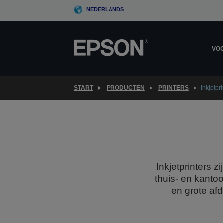
Skip
NEDERLANDS
to
main
content
VOO
START
PRODUCTEN
PRINTERS
Inkjetpri
Inkjetprinters
thuis- en kanto
en grote afd