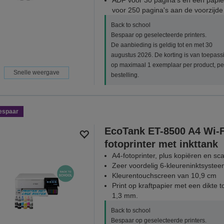
ADF voor 30 pagina's en een papie
voor 250 pagina's aan de voorzijde
Back to school
Bespaar op geselecteerde printers.
De aanbieding is geldig tot en met 30
augustus 2026. De korting is van toepass
op maximaal 1 exemplaar per product, pe
Snelle weergave
bestelling.
espaar
EcoTank ET-8500 A4 Wi-F
fotoprinter met inkttank
A4-fotoprinter, plus kopiëren en s
Zeer voordelig 6-kleureninktsyste
Kleurentouchscreen van 10,9 cm
Print op kraftpapier met een dikte t
1,3 mm.
Back to school
Bespaar op geselecteerde printers.