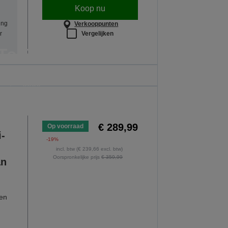
Koop nu
ing
Verkooppunten
Vergelijken
r
To School
rs. De aanbieding is geldig tot en met 30
ustus 2026.
E AANBIEDINGEN
€ 289,99
Op voorraad
i-
-19%
incl. btw (€ 239,66 excl. btw)
Oorspronkelijke prijs
€ 359,99
an
 en