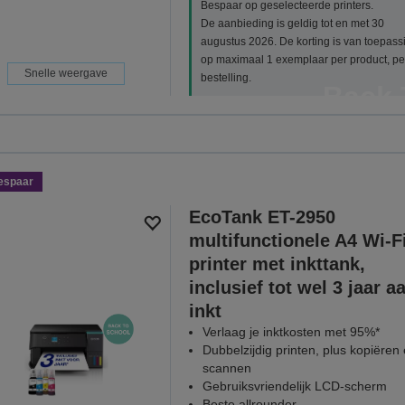
Bespaar op geselecteerde printers.
De aanbieding is geldig tot en met 30
augustus 2026. De korting is van toepass
op maximaal 1 exemplaar per product, pe
Snelle weergave
bestelling.
Back 
Bespaar op geselecteerde printe
aug
espaar
BEKIJK ALL
EcoTank ET-2950
multifunctionele A4 Wi-F
printer met inkttank,
inclusief tot wel 3 jaar a
inkt
Verlaag je inktkosten met 95%*
Dubbelzijdig printen, plus kopiëren
scannen
Gebruiksvriendelijk LCD-scherm
Beste allrounder