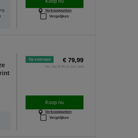
Koop nu
ing
Verkooppunten
Vergelijken
r
€ 79,99
Op voorraad
ze
incl. btw (€ 66,11 excl. btw)
rint
Koop nu
Verkooppunten
Vergelijken