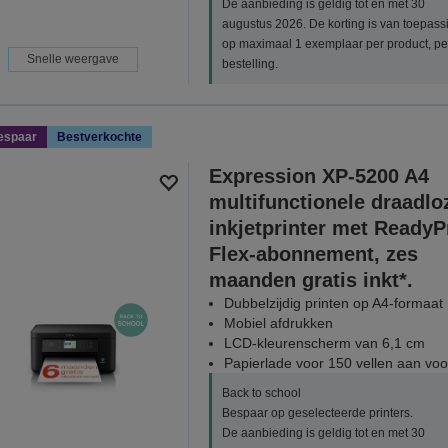
De aanbieding is geldig tot en met 30
augustus 2026. De korting is van toepass
op maximaal 1 exemplaar per product, pe
Snelle weergave
bestelling.
espaar
Bestverkochte
Expression XP-5200 A4
multifunctionele draadlo
inkjetprinter met ReadyP
Flex-abonnement, zes
maanden gratis inkt*.
Dubbelzijdig printen op A4-formaat
Mobiel afdrukken
LCD-kleurenscherm van 6,1 cm
Papierlade voor 150 vellen aan voo
Back to school
Bespaar op geselecteerde printers.
De aanbieding is geldig tot en met 30