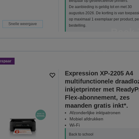
Bespaar op geselecteerde printers.
De aanbieding is geldig tot en met 30
augustus 2026. De korting is van toepass
op maximaal 1 exemplaar per product, pe
Snelle weergave
bestelling.
Back 
Bespaar op geselecteerde EcoT
multipack inkten en papier i
espaar
BEKIJK ALL
Expression XP-2205 A4
multifunctionele draadlo
inkjetprinter met ReadyP
Flex-abonnement, zes
maanden gratis inkt*.
Afzonderlijke inktpatronen
Mobiel afdrukken
Wi-Fi
Back to school