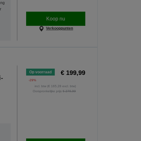
ing
r
Koop nu
Verkooppunten
€ 199,99
Op voorraad
i-
-29%
incl. btw (€ 165,28 excl. btw)
Oorspronkelijke prijs
€ 279,99