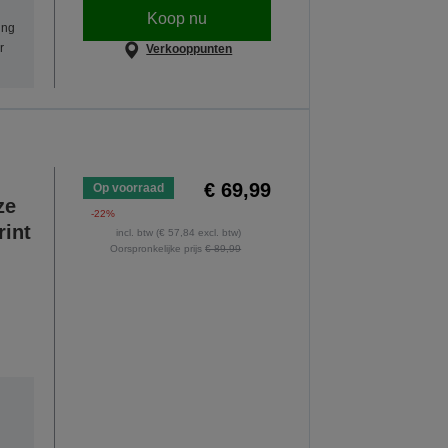
Koop nu
ing
r
Verkooppunten
€ 69,99
Op voorraad
ze
-22%
rint
incl. btw (€ 57,84 excl. btw)
Oorspronkelijke prijs
€ 89,99