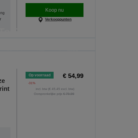
Koop nu
ing
r
Verkooppunten
To School
ank-inktflessen, afzonderlijke inkten,
s geldig tot en met 30 augustus 2026.
E AANBIEDINGEN
€ 54,99
Op voorraad
ze
-31%
rint
incl. btw (€ 45,45 excl. btw)
Oorspronkelijke prijs
€ 79,99