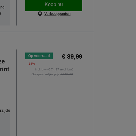
Koop nu
ing
r
Verkooppunten
€ 89,99
Op voorraad
ze
-18%
rint
incl. btw (€ 74,37 excl. btw)
Oorspronkelijke prijs
€ 109,99
rzijde