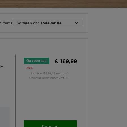
7 items
Sorteren op:
€ 169,99
Op voorraad
i-
-35%
incl. btw (€ 140,49 excl. btw)
Oorspronkelijke prijs
€ 259,99
Koop nu