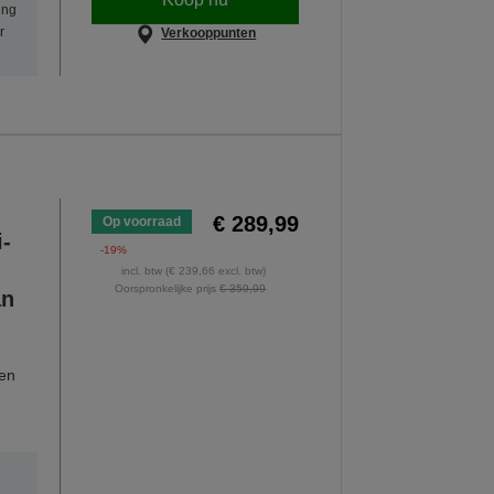
ing
r
Verkooppunten
€ 289,99
Op voorraad
i-
-19%
incl. btw (€ 239,66 excl. btw)
Oorspronkelijke prijs
€ 359,99
an
 en