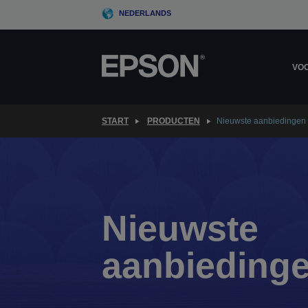
Skip
NEDERLANDS
to
main
content
VOO
START
PRODUCTEN
Nieuwste aanbiedingen
Nieuwste
aanbieding