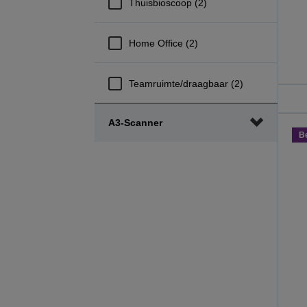
Thuisbioscoop (2)
Home Office (2)
Teamruimte/draagbaar (2)
A3-Scanner
B