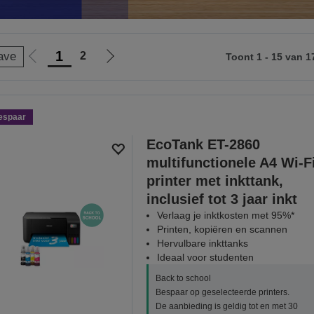
1
2
ave
Toont 1 - 15 van 1
Ga
Ga
naar
naar
vorige
de
pagina
volgende
espaar
pagina
EcoTank ET-2860
multifunctionele A4 Wi-F
printer met inkttank,
inclusief tot 3 jaar inkt
Verlaag je inktkosten met 95%*
Printen, kopiëren en scannen
Hervulbare inkttanks
Ideaal voor studenten
Back to school
Bespaar op geselecteerde printers.
De aanbieding is geldig tot en met 30