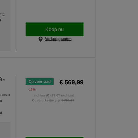
ing
r
Koop nu
Verkooppunten
i-
€ 569,99
Op voorraad
-19%
cannen
incl. btw (€ 471,07 excl. btw)
em
Oorspronkelijke prijs
€ 705,83
ot