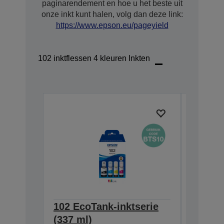
paginarendement en hoe u het beste uit
onze inkt kunt halen, volg dan deze link:
https://www.epson.eu/pageyield
102 inktflessen 4 kleuren Inkten
102 EcoTank-inktserie
102 Ec
(337 ml)
(127 m