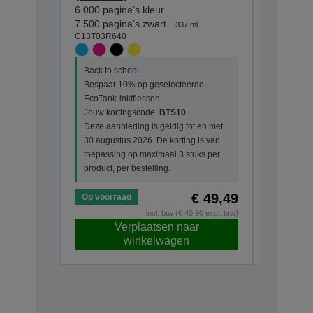
6.000 pagina’s kleur
7.500 pag
C13T03R1
7.500 pagina’s zwart
337 ml
C13T03R640
Back to s
Back to school
Bespaar 
Bespaar 10% op geselecteerde
EcoTank-i
EcoTank-inktflessen.
Jouw kor
Jouw kortingscode:
BTS10
Deze aanb
Deze aanbieding is geldig tot en met
30 august
30 augustus 2026. De korting is van
toepassin
toepassing op maximaal 3 stuks per
product, p
product, per bestelling.
€ 49,49
Op voorraad
Op voorr
incl. btw (€ 40,90 excl. btw)
Verplaatsen naar
V
winkelwagen