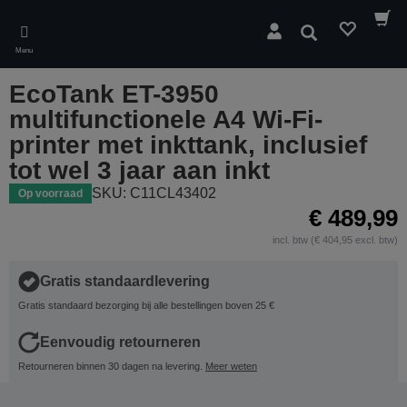
Skip
to
Zoeken
main
Menu
content
EcoTank ET-3950
multifunctionele A4 Wi-Fi-
printer met inkttank, inclusief
tot wel 3 jaar aan inkt
SKU: C11CL43402
Op voorraad
€ 489,99
incl. btw (€ 404,95 excl. btw)
Gratis standaardlevering
Gratis standaard bezorging bij alle bestellingen boven 25 €
Eenvoudig retourneren
Retourneren binnen 30 dagen na levering.
Meer weten