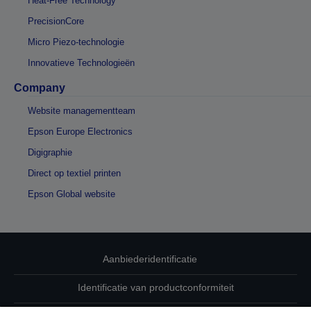
Heat-Free Technology
PrecisionCore
Micro Piezo-technologie
Innovatieve Technologieën
Company
Website managementteam
Epson Europe Electronics
Digigraphie
Direct op textiel printen
Epson Global website
Aanbiederidentificatie
Identificatie van productconformiteit