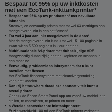
Bespaar tot 95% op uw inktkosten
met een EcoTank-inkttankprinter*
Bespaar tot 95% op uw printkosten* met navulbare
inkttanks
Stressvrij en eenvoudig printen met tot wel 63 cartridges aan
meegeleverde inkt in één set flessen*
Tot wel 3 jaar aan inkt meegeleverd in de doos*
Met de meegeleverde inkt kunt u tot wel 15.100 pagina’s in
zwart-wit en 5.500 pagina’s in kleur printen*
Multifunctionele A4-printer met dubbelzijdige ADF
Hoogwaardig dubbelzijdig printen, kopiëren en scannen in
één machine
Eenvoudig, probleemloos inktsysteem dat u kunt
navullen met flessen
Het EcoTank-flessensysteem met sleutelvergrendeling
voorkomt knoeien
Dankzij betrouwbare draadloze connectiviteit kunt u
overal printen
Gebruik de Epson Smart Panel-app om vanaf uw mobiel in te
stellen, te controleren, te printen en meer*
s Werelds bestverkochte inkttankprinters*
Er zijn wereldwijd 100 miljoen EcoTank-printers verkocht*