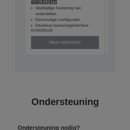
Backlight
Backli
Veelzijdige hantering van
Veelzij
onderdelen
onderd
Eenvoudige configuratie
Eenvoud
Intuïtieve besturingsinterface
Intuïtie
R12NZ90198
R12NZ901
Meer informatie
Ondersteuning
Ondersteuning nodig?