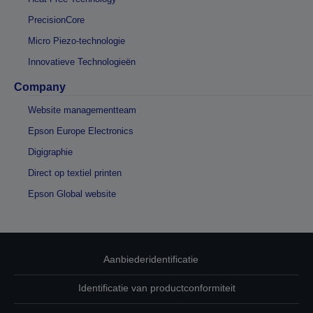
PrecisionCore
Micro Piezo-technologie
Innovatieve Technologieën
Company
Website managementteam
Epson Europe Electronics
Digigraphie
Direct op textiel printen
Epson Global website
Aanbiederidentificatie
Identificatie van productconformiteit