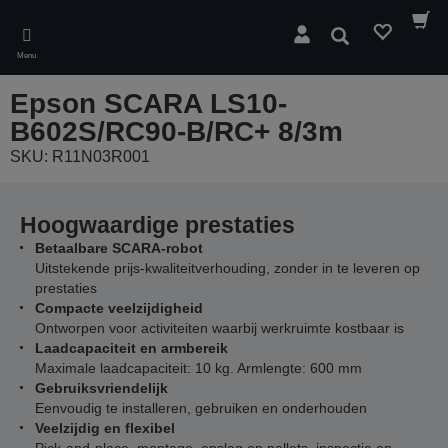
Skip
to
Zoeken
main
Menu
content
Epson SCARA LS10-
B602S/RC90-B/RC+ 8/3m
SKU: R11N03R001
Hoogwaardige prestaties
Betaalbare SCARA-robot
Uitstekende prijs-kwaliteitverhouding, zonder in te leveren op
prestaties
Compacte veelzijdigheid
Ontworpen voor activiteiten waarbij werkruimte kostbaar is
Laadcapaciteit en armbereik
Maximale laadcapaciteit: 10 kg. Armlengte: 600 mm
Gebruiksvriendelijk
Eenvoudig te installeren, gebruiken en onderhouden
Veelzijdig en flexibel