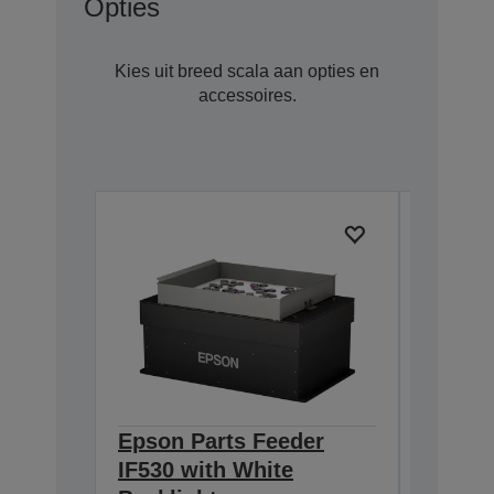
Opties
Kies uit breed scala aan opties en
accessoires.
Epson Parts Feeder
Epson 
IF530 with White
IF380 