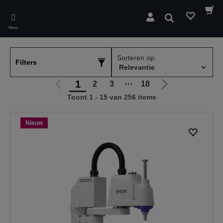
Skip
to
Zoeken
main
Menu
content
Sorteren op:
Filters
1
2
3
⋯
18
Ga
Ga
Toont 1 - 15 van 256 items
naar
naar
vorige
de
pagina
volgende
Nieuw
pagina