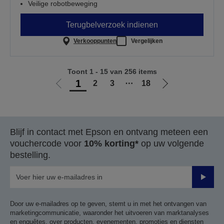
Veilige robotbeweging
Terugbelverzoek indienen
Verkooppunten
Vergelijken
Toont 1 - 15 van 256 items
1
2
3
⋯
18
Ga
Ga
naar
naar
vorige
de
pagina
volgende
Blijf in contact met Epson en ontvang meteen een
pagina
vouchercode voor
10% korting*
op uw volgende
bestelling.
Verze
Door uw e-mailadres op te geven, stemt u in met het ontvangen van
marketingcommunicatie, waaronder het uitvoeren van marktanalyses
en enquêtes, over producten, evenementen, promoties en diensten