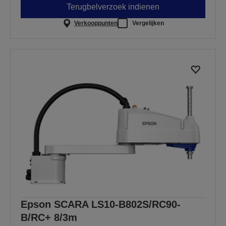
Terugbelverzoek indienen
Verkooppunten
Vergelijken
Epson SCARA LS10-B802S/RC90-
B/RC+ 8/3m