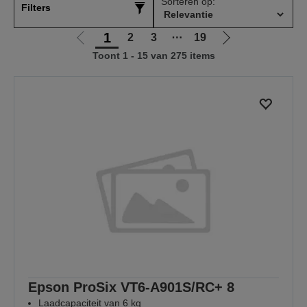
Sorteren op:
Filters
1
2
3
⋯
19
Ga
Ga
Toont 1 - 15 van 275 items
naar
naar
vorige
de
pagina
volgende
pagina
Epson ProSix VT6-A901S/RC+ 8
Laadcapaciteit van 6 kg