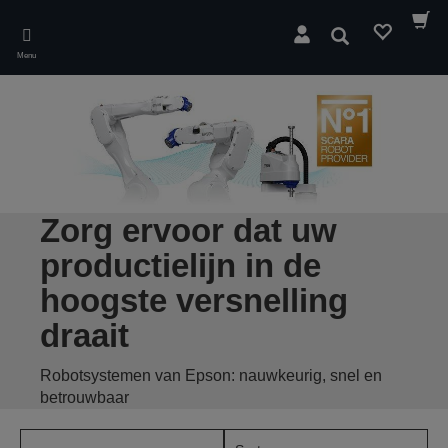
Skip
to
Zoeken
main
Menu
content
Zorg ervoor dat uw
productielijn in de
hoogste versnelling
draait
Robotsystemen van Epson: nauwkeurig, snel en
betrouwbaar