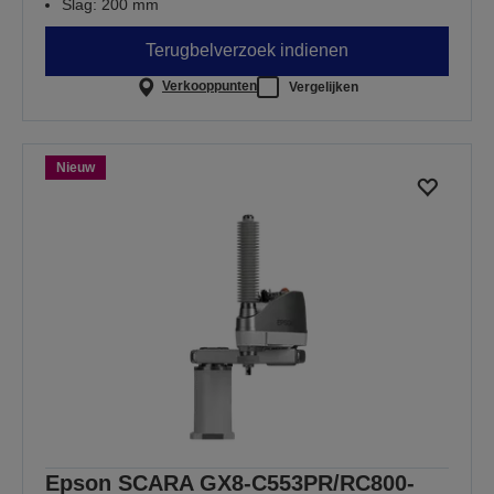
Slag: 200 mm
Terugbelverzoek indienen
Verkooppunten
Vergelijken
Nieuw
Epson SCARA GX8-C553PR/RC800-