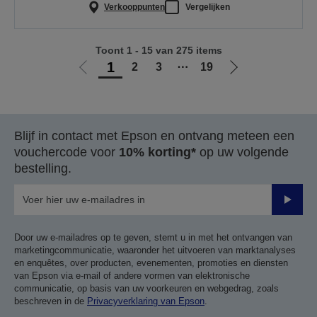
Verkooppunten
Vergelijken
Toont 1 - 15 van 275 items
1
2
3
⋯
19
Ga
Ga
naar
naar
vorige
de
pagina
volgende
Blijf in contact met Epson en ontvang meteen een
pagina
vouchercode voor
10% korting*
op uw volgende
bestelling.
Verze
Door uw e-mailadres op te geven, stemt u in met het ontvangen van
marketingcommunicatie, waaronder het uitvoeren van marktanalyses
en enquêtes, over producten, evenementen, promoties en diensten
van Epson via e-mail of andere vormen van elektronische
communicatie, op basis van uw voorkeuren en webgedrag, zoals
beschreven in de
Privacyverklaring van Epson
.