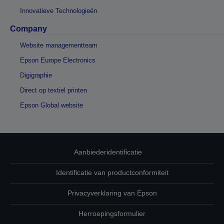
Innovatieve Technologieën
Company
Website managementteam
Epson Europe Electronics
Digigraphie
Direct op textiel printen
Epson Global website
Aanbiederidentificatie
Identificatie van productconformiteit
Privacyverklaring van Epson
Herroepingsformulier