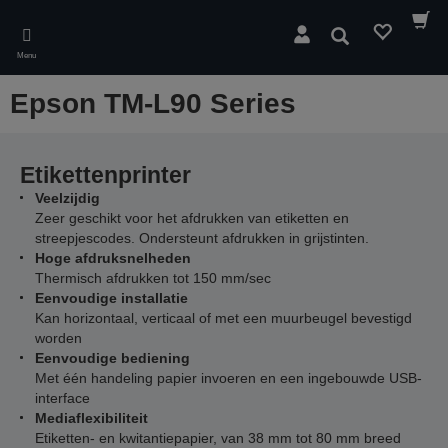
Skip
to
Zoeken
main
Menu
content
Epson TM-L90 Series
Etikettenprinter
Veelzijdig
Zeer geschikt voor het afdrukken van etiketten en
streepjescodes. Ondersteunt afdrukken in grijstinten.
Hoge afdruksnelheden
Thermisch afdrukken tot 150 mm/sec
Eenvoudige installatie
Kan horizontaal, verticaal of met een muurbeugel bevestigd
worden
Eenvoudige bediening
Met één handeling papier invoeren en een ingebouwde USB-
interface
Mediaflexibiliteit
Etiketten- en kwitantiepapier, van 38 mm tot 80 mm breed