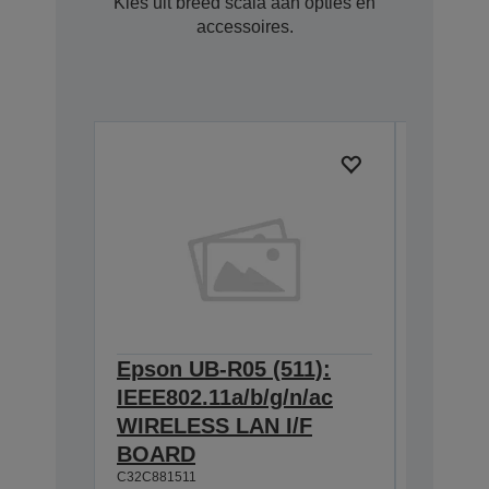
Kies uit breed scala aan opties en
accessoires.
Epson UB-R05 (511):
Epson 
IEEE802.11a/b/g/n/ac
Hangin
WIRELESS LAN I/F
T88IV,
BOARD
TM-T88
C32C881511
L90, T