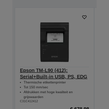
Epson TM-L90 (412):
Eps
Serial+Built-in USB, PS, EDG
Eth
Thermische etikettenprinter
The
Tot 150 mm/sec
Tot
Afdrukken met hoge kwaliteit en
Afd
grijswaarden
gri
C31C412412
C31C4
€ 678,98