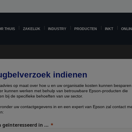
R THUIS
ZAKELIJK
INDUSTRY
PRODUCTEN
INKT
ONLI
ugbelverzoek indienen
g advies op maat over hoe u en uw organisatie kosten kunnen besparen
nter kunnen werken met behulp van betrouwbare Epson-producten die
en bij de specifieke behoeften van uw sector.
eronder uw contactgegevens in en een expert van Epson zal contact me
n:
 geïnteresseerd in ...