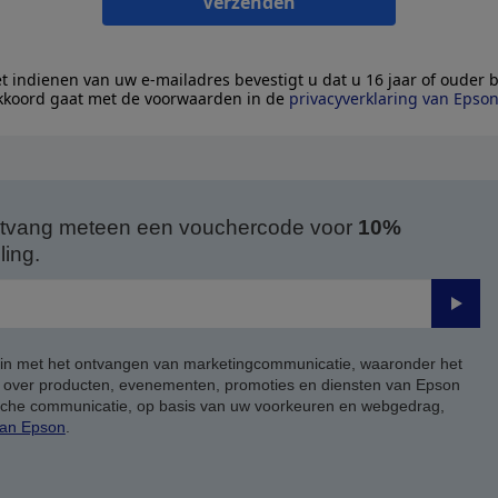
Verzenden
t indienen van uw e-mailadres bevestigt u dat u 16 jaar of ouder 
kkoord gaat met de voorwaarden in de
privacyverklaring van Epso
 ontvang meteen een vouchercode voor
10%
ing.
Verze
 in met het ontvangen van marketingcommunicatie, waaronder het
, over producten, evenementen, promoties en diensten van Epson
ische communicatie, op basis van uw voorkeuren en webgedrag,
van Epson
.