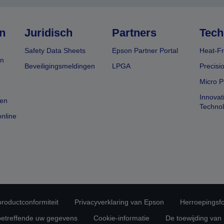
n
Juridisch
Partners
Tech
Safety Data Sheets
Epson Partner Portal
Heat-Fr
en
Beveiligingsmeldingen
LPGA
Precisi
Micro P
Innovat
en
Techno
nline
 productconformiteit
Privacyverklaring van Epson
Herroepingsfo
betreffende uw gegevens
Cookie-informatie
De toewijding van