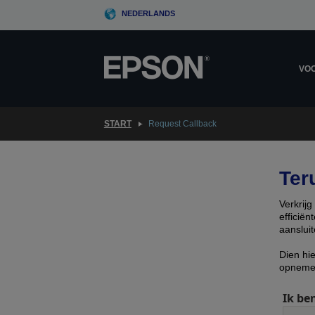
Skip
NEDERLANDS
to
main
content
VOO
START
Request Callback
Ter
Verkrij
efficië
aansluit
Dien hi
opneme
Ik ben