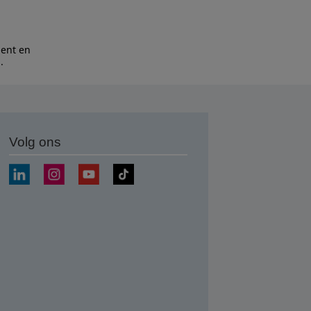
bent en
n
.
Volg ons
nden