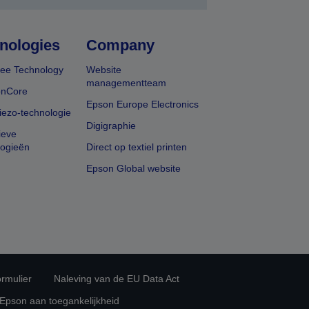
nologies
Company
ee Technology
Website
managementteam
onCore
Epson Europe Electronics
iezo-technologie
Digigraphie
ieve
logieën
Direct op textiel printen
Epson Global website
rmulier
Naleving van de EU Data Act
 Epson aan toegankelijkheid