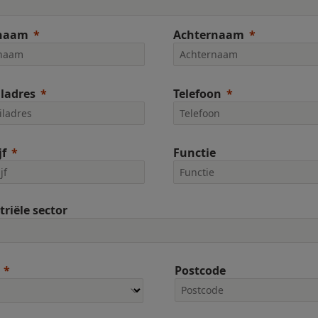
naam
Achternaam
ladres
Telefoon
jf
Functie
triële sector
Postcode