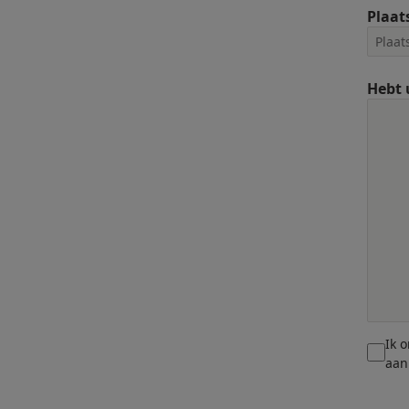
Plaat
Hebt 
Ik 
aan