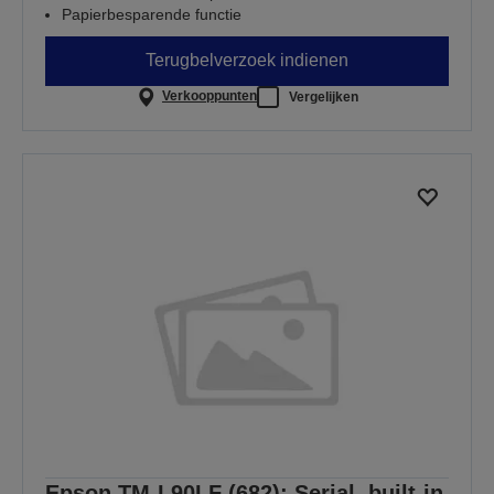
Papierbesparende functie
Terugbelverzoek indienen
Verkooppunten
Vergelijken
Epson TM-L90LF (682): Serial, built-in