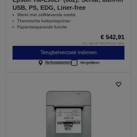
USB, PS, EDG, Liner-free
Werkt met zelfklevende media
Thermische kwitantieprinter
Papierbesparende functie
€ 542,91
incl. btw (€ 448,69 excl. btw)
Terugbelverzoek indienen
Verkooppunten
Vergelijken