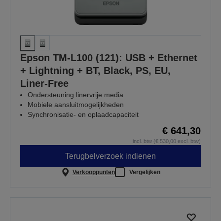
Epson TM-L100 (121): USB + Ethernet
+ Lightning + BT, Black, PS, EU,
Liner-Free
Ondersteuning linervrije media
Mobiele aansluitmogelijkheden
Synchronisatie- en oplaadcapaciteit
€ 641,30
incl. btw (€ 530,00 excl. btw)
Terugbelverzoek indienen
Verkooppunten
Vergelijken