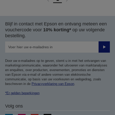
Ga
Ga
naar
naar
vorige
de
pagina
volgende
Blijf in contact met Epson en ontvang meteen een
pagina
vouchercode voor
10% korting*
op uw volgende
bestelling.
Verze
Door uw e-mailadres op te geven, stemt u in met het ontvangen van
marketingcommunicatie, waaronder het uitvoeren van marktanalyses
en enquêtes, over producten, evenementen, promoties en diensten
van Epson via e-mail of andere vormen van elektronische
communicatie, op basis van uw voorkeuren en webgedrag, zoals
beschreven in de
Privacyverklaring van Epson
.
*Er gelden beperkingen
Volg ons