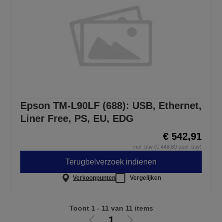
Epson TM-L90LF (688): USB, Ethernet,
Liner Free, PS, EU, EDG
€ 542,91
incl. btw (€ 448,69 excl. btw)
Terugbelverzoek indienen
Verkooppunten
Vergelijken
Toont 1 - 11 van 11 items
1