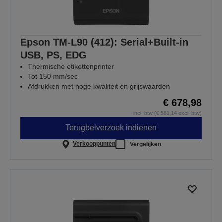
Epson TM-L90 (412): Serial+Built-in
USB, PS, EDG
Thermische etikettenprinter
Tot 150 mm/sec
Afdrukken met hoge kwaliteit en grijswaarden
€ 678,98
incl. btw (€ 561,14 excl. btw)
Terugbelverzoek indienen
Verkooppunten
Vergelijken