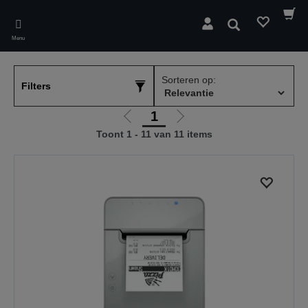
Skip
to
Zoeken
main
Menu
content
Sorteren op:
Filters
1
Ga
Ga
Toont 1 - 11 van 11 items
naar
naar
vorige
de
pagina
volgende
pagina