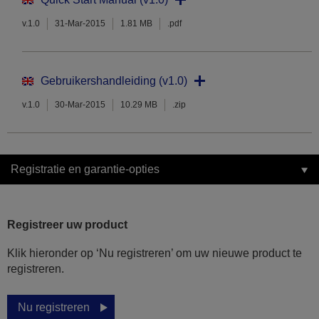
v.1.0
31-Mar-2015
1.81 MB
.pdf
Gebruikershandleiding (v1.0)
v.1.0
30-Mar-2015
10.29 MB
.zip
Registratie en garantie-opties
Registreer uw product
Klik hieronder op ‘Nu registreren’ om uw nieuwe product te
registreren.
Nu registreren