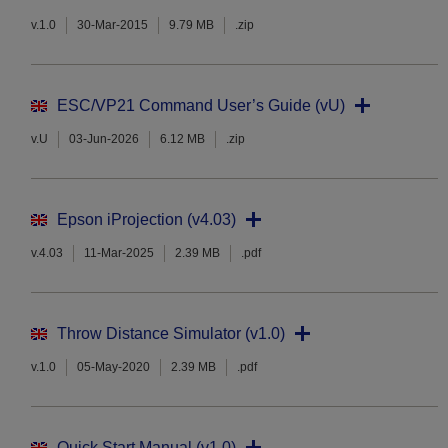
v.1.0
30-Mar-2015
9.79 MB
.zip
ESC/VP21 Command User’s Guide (vU)
v.U
03-Jun-2026
6.12 MB
.zip
Epson iProjection (v4.03)
v.4.03
11-Mar-2025
2.39 MB
.pdf
Throw Distance Simulator (v1.0)
v.1.0
05-May-2020
2.39 MB
.pdf
Quick Start Manual (v1.0)