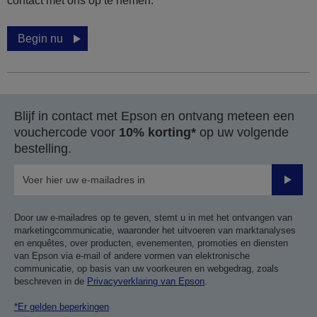
contact met ons op te nemen.
Begin nu
Blijf in contact met Epson en ontvang meteen een
vouchercode voor
10% korting*
op uw volgende
bestelling.
Verze
Door uw e-mailadres op te geven, stemt u in met het ontvangen van
marketingcommunicatie, waaronder het uitvoeren van marktanalyses
en enquêtes, over producten, evenementen, promoties en diensten
van Epson via e-mail of andere vormen van elektronische
communicatie, op basis van uw voorkeuren en webgedrag, zoals
beschreven in de
Privacyverklaring van Epson
.
*Er gelden beperkingen