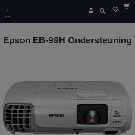
Skip
to
Zoeken
main
Menu
content
Epson EB-98H Ondersteuning