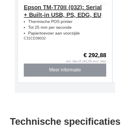
Epson TM-T70II (032): Serial
Eps
+ Built-in USB, PS, EDG, EU
Seri
Thermische POS printer
Bla
Tot 25 mm per seconde
The
Papiertoevoer aan voorzijde
Tot
C31CD38032
Pap
C31CD
€ 292,88
incl. btw (€ 242,05 excl. btw)
Meer informatie
Technische specificaties