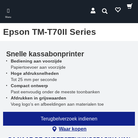
Skip
to
Zoeken
main
Menu
content
Epson TM-T70II Series
Snelle kassabonprinter
Bediening aan voorzijde
Papiertoevoer aan voorzijde
Hoge afdruksnelheden
Tot 25 mm per seconde
Compact ontwerp
Past eenvoudig onder de meeste toonbanken
Afdrukken in grijswaarden
Voeg logo's en afbeeldingen aan materialen toe
Terugbelverzoek indienen
Waar kopen