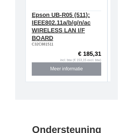
Epson UB-R05 (511):
Epson
IEEE802.11a/b/g/n/ac
634:Ex
WIRELESS LAN I/F
T20II,T
BOARD
T88VI
C32C881511
C32C8906
€ 185,31
incl. btw (€ 153,15 excl. btw)
Meer informatie
Ondersteuning