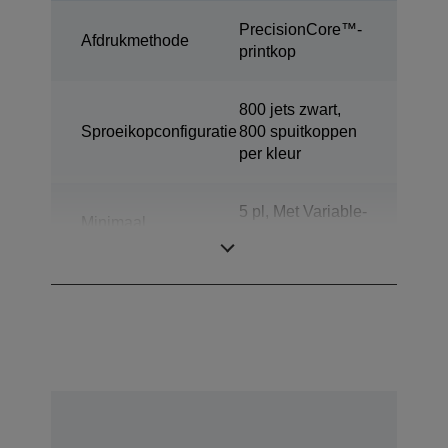
PrecisionCore™-
Afdrukmethode
printkop
800 jets zwart,
Sproeikopconfiguratie
800 spuitkoppen
per kleur
5 pl, Met Variable-
Minimaal
Sized Droplet-
druppelformaat
technologie