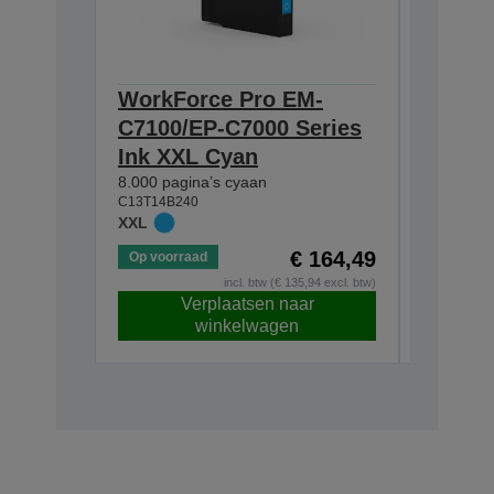
WorkForce Pro EM-
WorkF
C7100/EP-C7000 Series
C7100/
Ink XXL Cyan
Ink XX
8.000 pagina’s cyaan
8.000 pag
C13T14B240
C13T14B4
XXL
XXL
€ 164,49
Op voorraad
Op voorr
incl. btw (€ 135,94 excl. btw)
Verplaatsen naar
V
winkelwagen