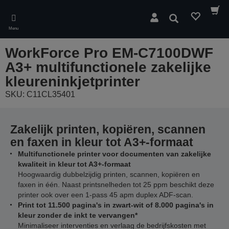
Skip
to
Zoeken
main
Menu
content
WorkForce Pro EM-C7100DWF
A3+ multifunctionele zakelijke
kleureninkjetprinter
SKU: C11CL35401
Zakelijk printen, kopiëren, scannen
en faxen in kleur tot A3+-formaat
Multifunctionele printer voor documenten van zakelijke
kwaliteit in kleur tot A3+-formaat
Hoogwaardig dubbelzijdig printen, scannen, kopiëren en
faxen in één. Naast printsnelheden tot 25 ppm beschikt deze
printer ook over een 1-pass 45 apm duplex ADF-scan.
Print tot 11.500 pagina's in zwart-wit of 8.000 pagina's in
kleur zonder de inkt te vervangen*
Minimaliseer interventies en verlaag de bedrijfskosten met