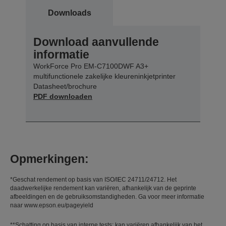
Downloads
Download aanvullende
informatie
WorkForce Pro EM-C7100DWF A3+
multifunctionele zakelijke kleureninkjetprinter
Datasheet/brochure
PDF downloaden
Opmerkingen:
*Geschat rendement op basis van ISO/IEC 24711/24712. Het
daadwerkelijke rendement kan variëren, afhankelijk van de geprinte
afbeeldingen en de gebruiksomstandigheden. Ga voor meer informatie
naar www.epson.eu/pageyield
**Schatting op basis van interne tests; kan variëren afhankelijk van het