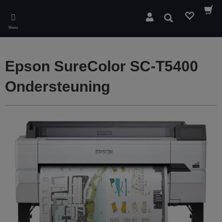
Skip
to
Zoeken
main
Menu
content
Epson SureColor SC-T5400
Ondersteuning