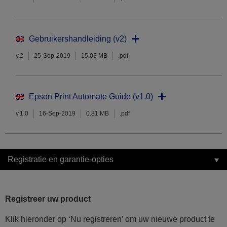
Gebruikershandleiding (v2)
v.2
25-Sep-2019
15.03 MB
.pdf
Epson Print Automate Guide (v1.0)
v.1.0
16-Sep-2019
0.81 MB
.pdf
Registratie en garantie-opties
Registreer uw product
Klik hieronder op ‘Nu registreren’ om uw nieuwe product te