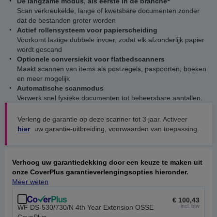
De langzame modus, als eerste in de branche
Scan verkreukelde, lange of kwetsbare documenten zonder
dat de bestanden groter worden
Actief rollensysteem voor papierscheiding
Voorkomt lastige dubbele invoer, zodat elk afzonderlijk papier
wordt gescand
Optionele conversiekit voor flatbedscanners
Maakt scannen van items als postzegels, paspoorten, boeken
en meer mogelijk
Automatische scanmodus
Verwerk snel fysieke documenten tot beheersbare aantallen.
Verleng de garantie op deze scanner tot 3 jaar. Activeer
hier
uw garantie-uitbreiding, voorwaarden van toepassing.
Verhoog uw garantiedekking door een keuze te maken uit
onze CoverPlus garantieverlengingsopties hieronder.
Meer weten
€ 100,43
incl. btw
WF DS-530/730/N 4th Year Extension OSSE