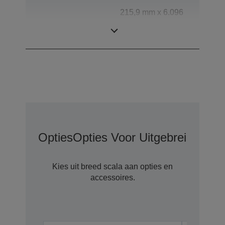
215,9 mm x 6.096
Scanbereik
mm (horizontaal x
verticaal)
Opties
Opties Voor Uitgebreide Gar
Kies uit breed scala aan opties en
accessoires.