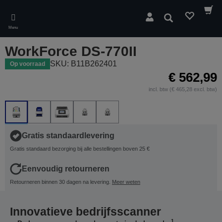
Skip
to
Zoeken
main
Menu
content
WorkForce DS-770II
SKU: B11B262401
Op voorraad
€ 562,99
incl. btw (€ 465,28 excl. btw)
Gratis standaardlevering
Gratis standaard bezorging bij alle bestellingen boven 25 €
Eenvoudig retourneren
Retourneren binnen 30 dagen na levering.
Meer weten
Innovatieve bedrijfsscanner
1