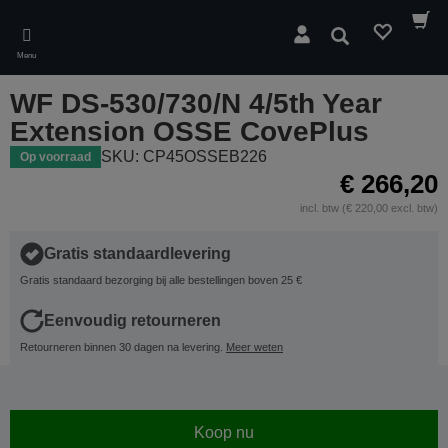
Skip
to
Zoeken
main
Menu
content
WF DS-530/730/N 4/5th Year
Extension OSSE CovePlus
SKU: CP45OSSEB226
Op voorraad
€ 266,20
incl. btw (€ 220,00 excl. btw)
Gratis standaardlevering
Gratis standaard bezorging bij alle bestellingen boven 25 €
Eenvoudig retourneren
Retourneren binnen 30 dagen na levering.
Meer weten
Koop nu