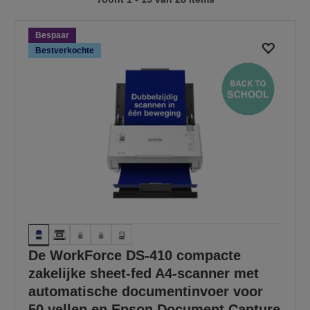
naar
naar
vorige
de
pagina
volgende
Bespaar
pagina
Bestverkochte
De WorkForce DS-410 compacte
zakelijke sheet-fed A4-scanner met
automatische documentinvoer voor
50 vellen en Epson Document Capture