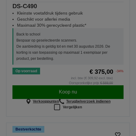
DS-C490
Kleinste voetafdruk tijdens gebruik
Geschikt voor allerlei media
Maximaal 30% gerecycleerd plastic*
Back to school
Bespaar op geselecteerde scanners.
De aanbieding is geldig tot en met 30 augustus 2026. De
korting is van toepassing op maximaal 1 exemplaar per
product, per bestelling.
€ 375,00
Op voorraad
-34%
incl. btw (€ 309,92 excl. btw)
Oorspronkelijke prijs
€ 569,00
Koop nu
Verkooppunten
Terugbelverzoek indienen
Vergelijken
Bestverkochte