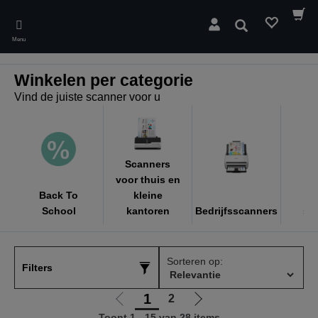
Skip
to
Zoeken
main
Menu
content
Winkelen per categorie
Vind de juiste scanner voor u
Scanners
voor thuis en
Back To
kleine
Mo
School
kantoren
Bedrijfsscanners
sc
Sorteren op:
Filters
1
2
Ga
Ga
Toont 1 - 15 van 28 items