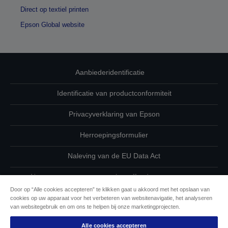
Direct op textiel printen
Epson Global website
Aanbiederidentificatie
Identificatie van productconformiteit
Privacyverklaring van Epson
Herroepingsformulier
Naleving van de EU Data Act
Neem contact met ons op betreffende uw gegevens
Door op “Alle cookies accepteren” te klikken gaat u akkoord met het opslaan van
Cookie-informatie
cookies op uw apparaat voor het verbeteren van websitenavigatie, het analyseren
van websitegebruik en om ons te helpen bij onze marketingprojecten.
De toewijding van Epson aan toegankelijkheid
Alle cookies accepteren