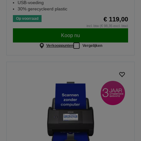
USB-voeding
30% gerecycleerd plastic
€ 119,00
Op voorraad
incl. btw (€ 98,35 excl. btw)
Koop nu
Verkooppunten
Vergelijken