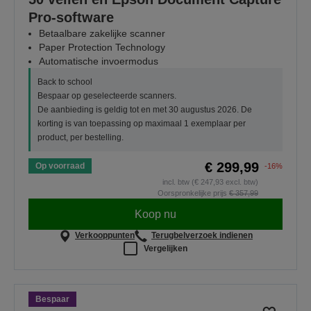
Pro-software
Betaalbare zakelijke scanner
Paper Protection Technology
Automatische invoermodus
Back to school
Bespaar op geselecteerde scanners.
De aanbieding is geldig tot en met 30 augustus 2026. De
korting is van toepassing op maximaal 1 exemplaar per
product, per bestelling.
€ 299,99
Op voorraad
-16%
incl. btw (€ 247,93 excl. btw)
Oorspronkelijke prijs
€ 357,99
Koop nu
Verkooppunten
Terugbelverzoek indienen
Vergelijken
Bespaar