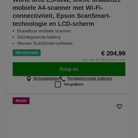
mobiele A4-scanner met Wi-Fi-
connectiviteit, Epson ScanSmart-
technologie en LCD-scherm
Draadloze mobiele scanner
Geïntegreerde batterij
Nieuwe ScanSmart-software
€ 204,99
Op voorraad
incl. btw (€ 169,41 excl. btw)
Koop nu
Verkooppunten
Terugbelverzoek indienen
Vergelijken
Nieuw