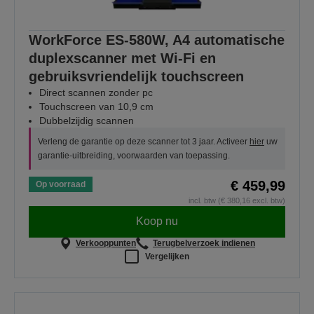
WorkForce ES-580W, A4 automatische
duplexscanner met Wi-Fi en
gebruiksvriendelijk touchscreen
Direct scannen zonder pc
Touchscreen van 10,9 cm
Dubbelzijdig scannen
Verleng de garantie op deze scanner tot 3 jaar. Activeer
hier
uw
garantie-uitbreiding, voorwaarden van toepassing.
€ 459,99
Op voorraad
incl. btw (€ 380,16 excl. btw)
Koop nu
Verkooppunten
Terugbelverzoek indienen
Vergelijken