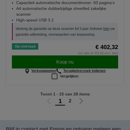
Capaciteit automatische documentinvoer: 60 pagina's
A4 automatische dubbelzijdige sheetfed zakelijke
scanner
High-speed USB 3.2
Verleng de garantie op deze scanner tot 3 jaar. Activeer
hier
uw
garantie-uitbreiding, voorwaarden van toepassing.
€ 402,32
Op voorraad
incl. btw (€ 332,50 excl. btw)
Koop nu
Verkooppunten
Terugbelverzoek indienen
Vergelijken
Toont 1 - 15 van 28 items
1
2
Ga
Ga
naar
naar
vorige
de
pagina
volgende
Blijf in contact met Epson en ontvang meteen een
pagina