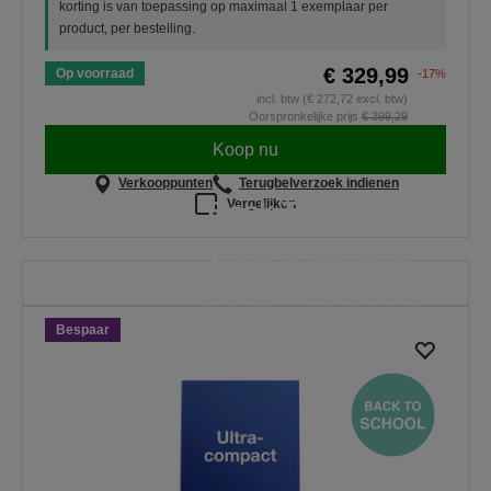
korting is van toepassing op maximaal 1 exemplaar per
product, per bestelling.
€ 329,99
Op voorraad
-17%
incl. btw (€ 272,72 excl. btw)
Oorspronkelijke prijs
€ 399,29
Koop nu
Verkooppunten
Terugbelverzoek indienen
Back To School
Vergelijken
Bespaar op geselecteerde
scanners. De aanbieding is geldig
tot en met 30 augustus 2026.
Bespaar
BEKIJK ALLE
AANBIEDINGEN