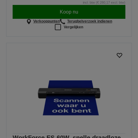
incl. btw (€ 280,17 excl. btw)
Koop nu
Verkooppunten
Terugbelverzoek indienen
Vergelijken
WorkForce ES-60W, snelle draadloze