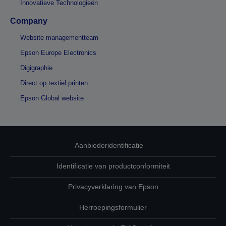
Innovatieve Technologieën
Company
Website managementteam
Epson Europe Electronics
Digigraphie
Direct op textiel printen
Epson Global website
Aanbiederidentificatie
Identificatie van productconformiteit
Privacyverklaring van Epson
Herroepingsformulier