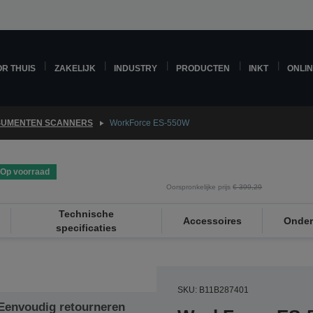
R THUIS
ZAKELIJK
INDUSTRY
PRODUCTEN
INKT
ONLI
UMENTEN SCANNERS
WorkForce ES-550W
Op voorraad
Oorspronkelijke prijs
€ 399,29
Technische
Accessoires
Onder
specificaties
SKU: B11B287401
Eenvoudig retourneren