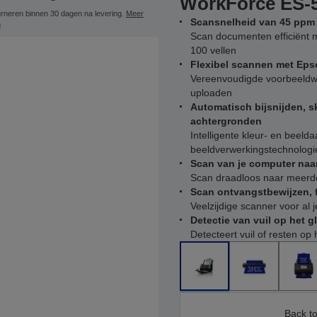
WorkForce ES-
rneren binnen 30 dagen na levering.
Meer
Scansnelheid van 45 ppm e
n
Scan documenten efficiënt 
100 vellen
Flexibel scannen met Eps
Vereenvoudigde voorbeeldw
uploaden
Automatisch bijsnijden, s
achtergronden
Intelligente kleur- en beel
beeldverwerkingstechnolog
Scan van je computer naa
Scan draadloos naar meerde
Scan ontvangstbewijzen, 
Veelzijdige scanner voor al 
Detectie van vuil op het g
Detecteert vuil of resten op
Back to