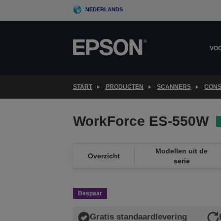
Skip
NEDERLANDS
to
main
content
VOO
START
PRODUCTEN
SCANNERS
CONS
WorkForce ES-550W
Modellen uit de
Overzicht
serie
Bespaar
Gratis standaardlevering