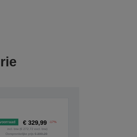
rie
€ 329,99
voorraad
-17%
incl. btw (€ 272,72 excl. btw)
Oorspronkelijke prijs
€ 399,29