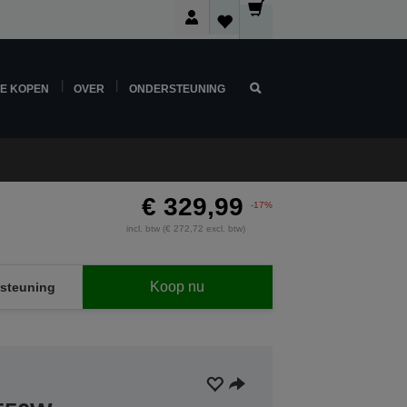
NE KOPEN
OVER
ONDERSTEUNING
€ 329,99
-17%
incl. btw (€ 272,72 excl. btw)
Koop nu
steuning