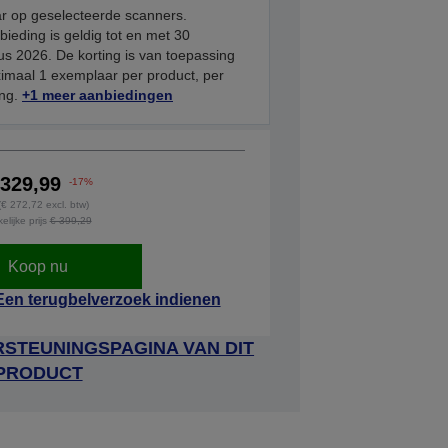
r op geselecteerde scanners.
ieding is geldig tot en met 30
s 2026. De korting is van toepassing
imaal 1 exemplaar per product, per
ing.
+1 meer aanbiedingen
 329,99
-17%
 (€ 272,72 excl. btw)
lijke prijs
€ 399,29
Koop nu
Een terugbelverzoek indienen
STEUNINGSPAGINA VAN DIT
PRODUCT