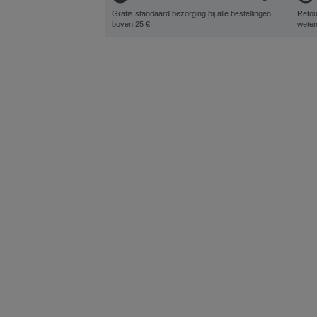
Gratis standaard bezorging bij alle bestellingen
Retou
boven 25 €
wete