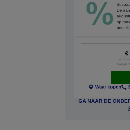
Bespaa
De aanb
augustu
op max
bestell
€
incl. btw
Oorspronke
Waar kopen
GA NAAR DE ONDER