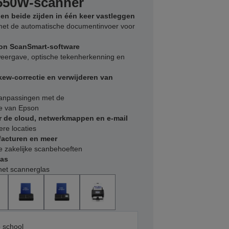
550W-scanner
n beide zijden in één keer vastleggen
met de automatische documentinvoer voor
on ScanSmart-software
eergave, optische tekenherkenning en
kew-correctie en verwijderen van
daanpassingen met de
ie van Epson
r de cloud, netwerkmappen en e-mail
re locaties
facturen en meer
je zakelijke scanbehoeften
las
 het scannerglas
 school