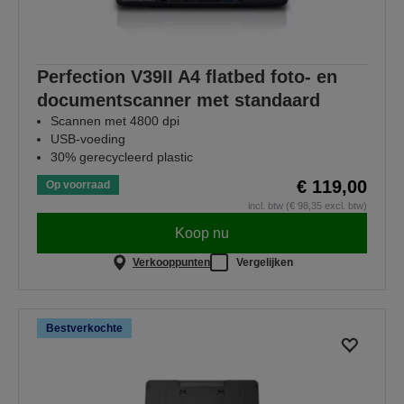
Perfection V39II A4 flatbed foto- en
documentscanner met standaard
Scannen met 4800 dpi
USB-voeding
30% gerecycleerd plastic
€ 119,00
Op voorraad
incl. btw (€ 98,35 excl. btw)
Koop nu
Verkooppunten
Vergelijken
Bestverkochte