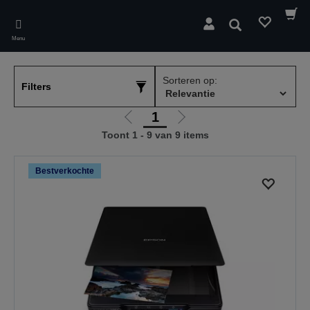
Skip
to
Zoeken
main
Menu
content
Sorteren op:
Filters
1
Ga
Ga
Toont 1 - 9 van 9 items
naar
naar
vorige
de
pagina
volgende
Bestverkochte
pagina