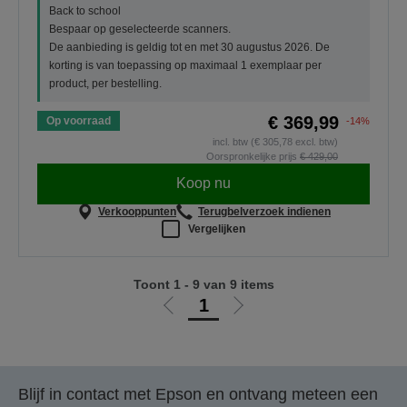
Back to school
Bespaar op geselecteerde scanners.
De aanbieding is geldig tot en met 30 augustus 2026. De
korting is van toepassing op maximaal 1 exemplaar per
product, per bestelling.
€ 369,99
Op voorraad
-14%
incl. btw (€ 305,78 excl. btw)
Oorspronkelijke prijs
€ 429,00
Koop nu
Verkooppunten
Terugbelverzoek indienen
Vergelijken
Toont 1 - 9 van 9 items
1
Ga
Ga
naar
naar
vorige
de
pagina
volgende
Blijf in contact met Epson en ontvang meteen een
pagina