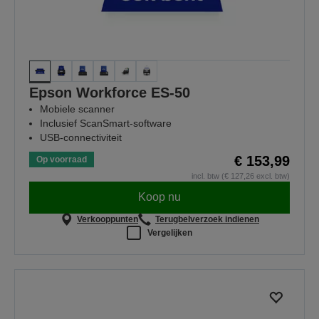
Epson Workforce ES-50
Mobiele scanner
Inclusief ScanSmart-software
USB-connectiviteit
€ 153,99
Op voorraad
incl. btw (€ 127,26 excl. btw)
Koop nu
Verkooppunten
Terugbelverzoek indienen
Vergelijken