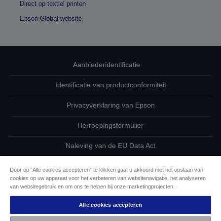
Direct op textiel printen
Epson Global website
Aanbiederidentificatie
Identificatie van productconformiteit
Privacyverklaring van Epson
Herroepingsformulier
Naleving van de EU Data Act
Neem contact met ons op betreffende uw gegevens
Door op “Alle cookies accepteren” te klikken gaat u akkoord met het opslaan van
cookies op uw apparaat voor het verbeteren van websitenavigatie, het analyseren
Cookie-informatie
van websitegebruik en om ons te helpen bij onze marketingprojecten.
Alle cookies accepteren
De toewijding van Epson aan toegankelijkheid