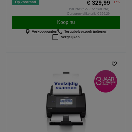
€ 329,99
Op voorraad
-17%
incl. btw (€ 272,72 excl. btw)
Oorspronkelijke prijs
€ 399,29
Koop nu
Verkooppunten
Terugbelverzoek indienen
Vergelijken