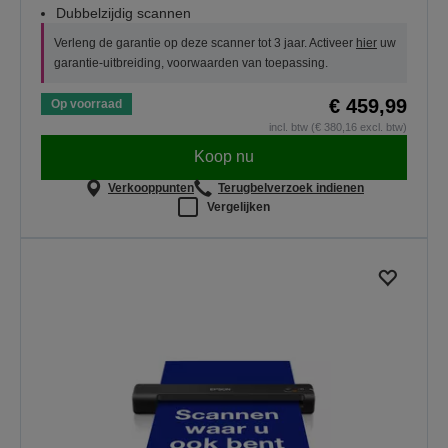
Dubbelzijdig scannen
Verleng de garantie op deze scanner tot 3 jaar. Activeer
hier
uw
garantie-uitbreiding, voorwaarden van toepassing.
€ 459,99
Op voorraad
incl. btw (€ 380,16 excl. btw)
Koop nu
Verkooppunten
Terugbelverzoek indienen
Vergelijken