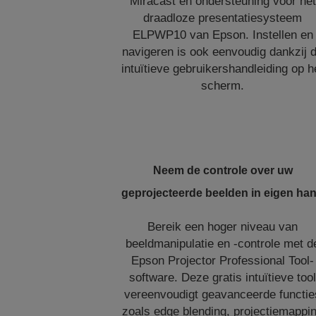
Miracast en ondersteuning voor het
draadloze presentatiesysteem
ELPWP10 van Epson. Instellen en
navigeren is ook eenvoudig dankzij 
intuïtieve gebruikershandleiding op h
scherm.
Neem de controle over uw
geprojecteerde beelden in eigen ha
Bereik een hoger niveau van
beeldmanipulatie en -controle met d
Epson Projector Professional Tool-
software. Deze gratis intuïtieve too
vereenvoudigt geavanceerde functie
zoals edge blending, projectiemappi