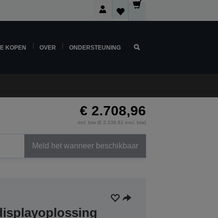
NE KOPEN
OVER
ONDERSTEUNING
€ 2.708,96
incl. btw (€ 2.238,81 excl. btw)
Meld het wanneer beschikbaar
-displayoplossing