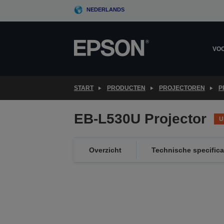
Skip
NEDERLANDS
to
main
content
VOO
START
PRODUCTEN
PROJECTOREN
P
EB-L530U Projector
U
Overzicht
Technische specifica