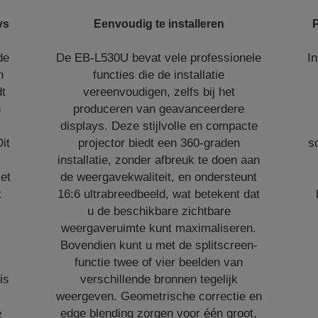
ys
Eenvoudig te installeren
P
de
De EB-L530U bevat vele professionele
In
n
functies die de installatie
dt
vereenvoudigen, zelfs bij het
n
produceren van geavanceerdere
displays. Deze stijlvolle en compacte
Dit
projector biedt een 360-graden
s
installatie, zonder afbreuk te doen aan
et
de weergavekwaliteit, en ondersteunt
t
16:6 ultrabreedbeeld, wat betekent dat
u de beschikbare zichtbare
weergaveruimte kunt maximaliseren.
Bovendien kunt u met de splitscreen-
functie twee of vier beelden van
is
verschillende bronnen tegelijk
,
weergeven. Geometrische correctie en
e
edge blending zorgen voor één groot,