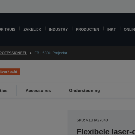
R THUIS
ZAKELIJK
INDUSTRY
PRODUCTEN
INKT
ONLI
ROFESSIONEEL
EB-L530U Projector
itverkocht
ties
Accessoires
Ondersteuning
SKU: V11HA27040
Flexibele laser