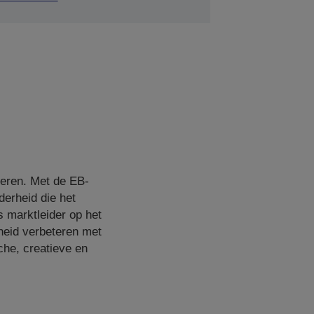
veren. Met de EB-
derheid die het
s marktleider op het
rheid verbeteren met
che, creatieve en