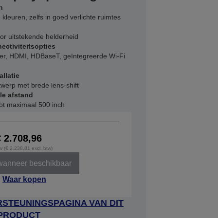
n
leuren, zelfs in goed verlichte ruimtes
or uitstekende helderheid
ctiviteitsopties
er, HDMI, HDBaseT, geïntegreerde Wi-Fi
allatie
werp met brede lens-shift
le afstand
tot maximaal 500 inch
€ 2.708,96
tw (€ 2.238,81 excl. btw)
wanneer beschikbaar
Waar kopen
STEUNINGSPAGINA VAN DIT
PRODUCT