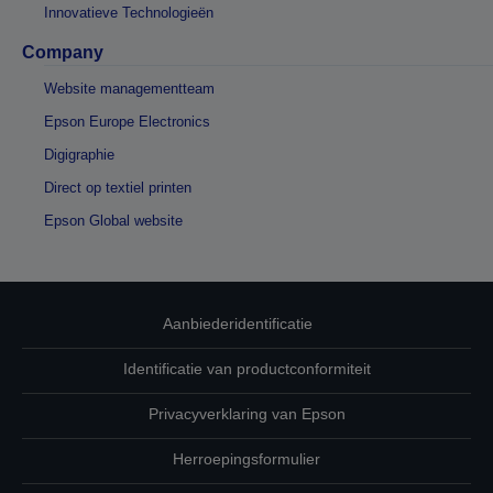
Innovatieve Technologieën
Company
Website managementteam
Epson Europe Electronics
Digigraphie
Direct op textiel printen
Epson Global website
Aanbiederidentificatie
Identificatie van productconformiteit
Privacyverklaring van Epson
Herroepingsformulier