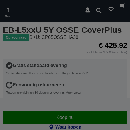
Skip
to
Zoeken
main
Menu
content
EB-L5xxU 5Y OSSE CoverPlus
SKU: CP05OSSEHA30
Op voorraad
€ 425,92
incl. btw (€ 352,00 excl. btw)
Gratis standaardlevering
Gratis standaard bezorging bij alle bestellingen boven 25 €
Eenvoudig retourneren
Retourneren binnen 30 dagen na levering.
Meer weten
Koop nu
Waar kopen