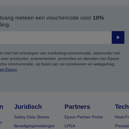
 ontvang meteen een vouchercode voor
10%
ing.
Verze
 in met het ontvangen van marketingcommunicatie, waaronder het
, over producten, evenementen, promoties en diensten van Epson
ische communicatie, op basis van uw voorkeuren en webgedrag,
van Epson
.
n
Juridisch
Partners
Tech
Safety Data Sheets
Epson Partner Portal
Heat-Fr
en
Beveiligingsmeldingen
LPGA
Precisi