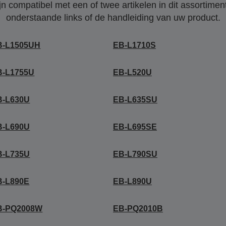
 compatibel met een of twee artikelen in dit assortiment
onderstaande links of de handleiding van uw product.
B-L1505UH
EB-L1710S
B-L1755U
EB-L520U
B-L630U
EB-L635SU
B-L690U
EB-L695SE
B-L735U
EB-L790SU
B-L890E
EB-L890U
B-PQ2008W
EB-PQ2010B