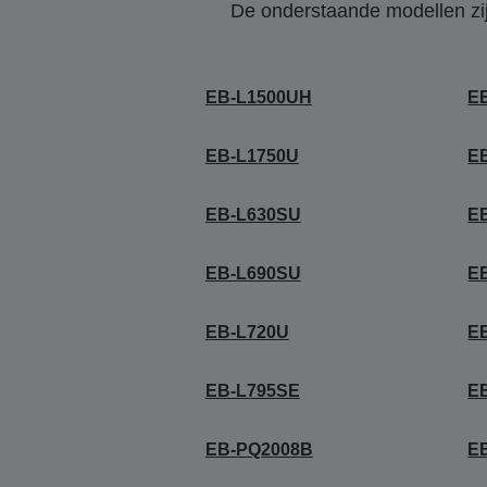
De onderstaande modellen zijn
EB-L1500UH
E
EB-L1750U
E
EB-L630SU
E
EB-L690SU
E
EB-L720U
E
EB-L795SE
E
EB-PQ2008B
E