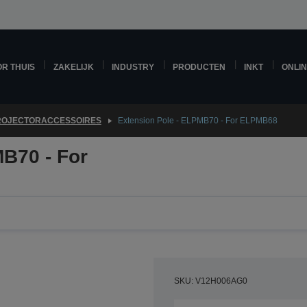
R THUIS
ZAKELIJK
INDUSTRY
PRODUCTEN
INKT
ONLI
ROJECTORACCESSOIRES
Extension Pole - ELPMB70 - For ELPMB68
B70 - For
SKU: V12H006AG0