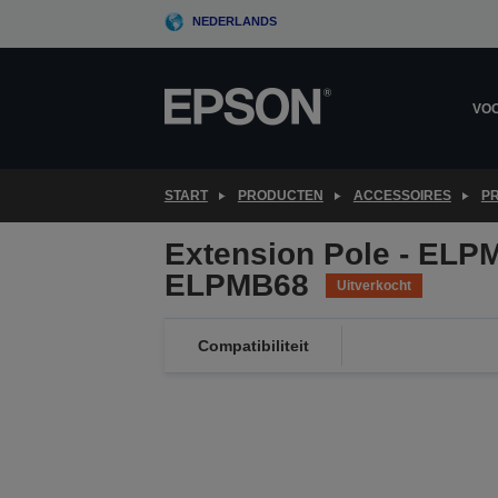
Skip
NEDERLANDS
to
main
content
VOO
START
PRODUCTEN
ACCESSOIRES
P
Extension Pole - ELPM
ELPMB68
Uitverkocht
Compatibiliteit