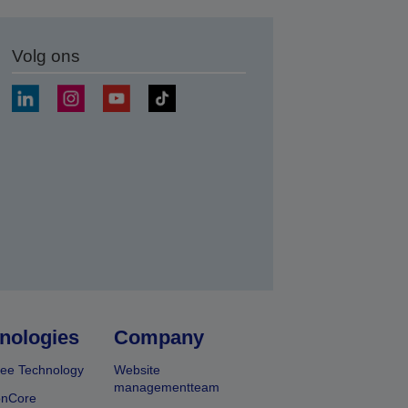
Volg ons
nden
nologies
Company
ee Technology
Website
managementteam
onCore