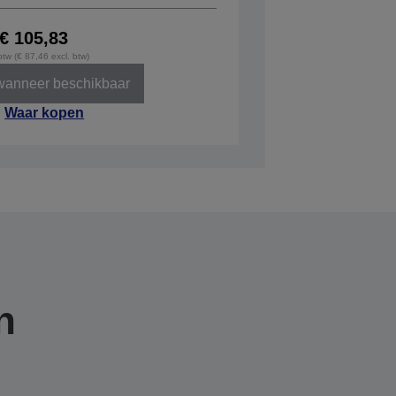
€ 105,83
 btw (€ 87,46 excl. btw)
wanneer beschikbaar
Waar kopen
n