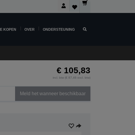
NE KOPEN
OVER
ONDERSTEUNING
€ 105,83
incl. btw (€ 87,46 excl. btw)
Meld het wanneer beschikbaar