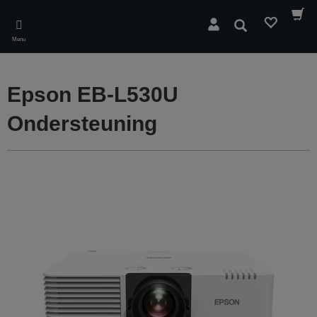
Skip
to
Zoeken
main
Menu
content
Epson EB-L530U
Ondersteuning