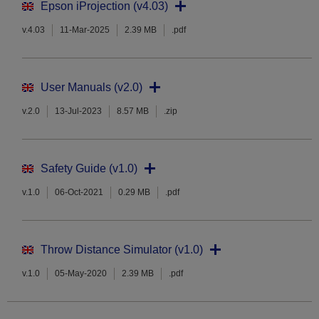
Epson iProjection (v4.03)
v.4.03
11-Mar-2025
2.39 MB
.pdf
User Manuals (v2.0)
v.2.0
13-Jul-2023
8.57 MB
.zip
Safety Guide (v1.0)
v.1.0
06-Oct-2021
0.29 MB
.pdf
Throw Distance Simulator (v1.0)
v.1.0
05-May-2020
2.39 MB
.pdf