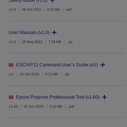
Safety Guide (v1.0)
v.1.0
06-Oct-2021
0.25 MB
.pdf
User Manuals (v1.0)
v.1.0
25-May-2021
7.59 MB
.zip
ESC/VP21 Command User’s Guide (vU)
v.U
03-Jun-2026
6.12 MB
.zip
Epson Projector Professional Tool (v1.60)
v.1.60
05-Jun-2025
5.63 MB
.pdf