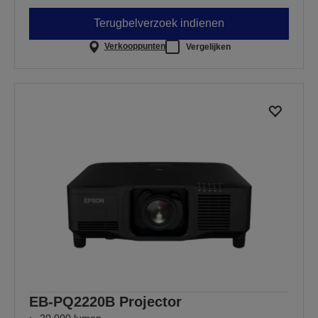
Terugbelverzoek indienen
Verkooppunten
Vergelijken
EB-PQ2220B Projector
20.000 lumen