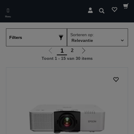
Skip
to
Zoeken
main
Menu
content
Sorteren op:
Filters
1
2
Ga
Ga
Toont 1 - 15 van 30 items
naar
naar
vorige
de
pagina
volgende
pagina