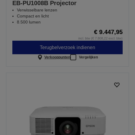
EB-PU1008B Projector
Verwisselbare lenzen
Compact en licht
8.500 lumen
€ 9.447,95
incl. btw (€ 7.808,22 excl. btw)
Terugbelverzoek indienen
Verkooppunten
Vergelijken