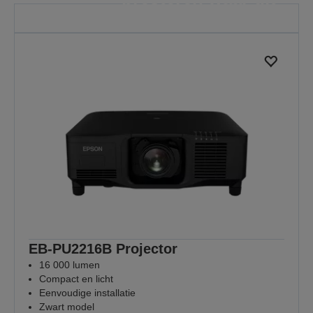
het belangrijkst is
Omdat elke les ertoe doet
MEER WETEN
EB-PU2216B Projector
16 000 lumen
Compact en licht
Eenvoudige installatie
Zwart model