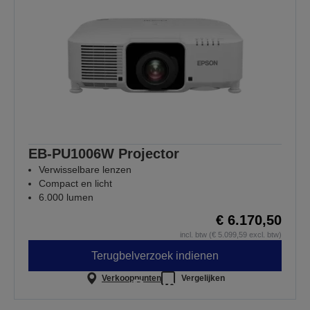
EB-PU1006W Projector
Verwisselbare lenzen
Compact en licht
6.000 lumen
€ 6.170,50
incl. btw (€ 5.099,59 excl. btw)
Terugbelverzoek indienen
Verkooppunten
Vergelijken
Projectoren die
presteren waar dit