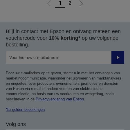
1
2
Ga
Ga
naar
naar
vorige
de
pagina
volgende
Blijf in contact met Epson en ontvang meteen een
pagina
vouchercode voor
10% korting*
op uw volgende
bestelling.
Verze
Door uw e-mailadres op te geven, stemt u in met het ontvangen van
marketingcommunicatie, waaronder het uitvoeren van marktanalyses
en enquêtes, over producten, evenementen, promoties en diensten
van Epson via e-mail of andere vormen van elektronische
communicatie, op basis van uw voorkeuren en webgedrag, zoals
beschreven in de
Privacyverklaring van Epson
.
*Er gelden beperkingen
Volg ons