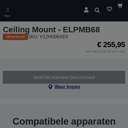
Skip
to
Zoeken
main
Menu
content
Ceiling Mount - ELPMB68
SKU: V12H006AE0
Uitverkocht
€ 255,95
incl. btw (€ 211,53 excl. btw)
Meld het wanneer beschikbaar
Waar kopen
Compatibele apparaten