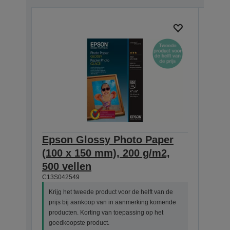
Epson Glossy Photo Paper
Pho
(100 x 150 mm), 200 g/m2,
she
C13S0
500 vellen
C13S042549
Krijg
prij
Krijg het tweede product voor de helft van de
prod
prijs bij aankoop van in aanmerking komende
goed
producten. Korting van toepassing op het
Geld
goedkoopste product.
maxim