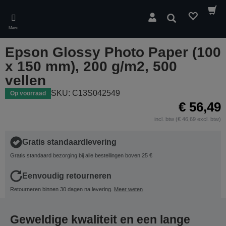
Skip
to
Zoeken
main
Menu
content
Epson Glossy Photo Paper (100
x 150 mm), 200 g/m2, 500
vellen
SKU: C13S042549
Op voorraad
€ 56,49
incl. btw (€ 46,69 excl. btw)
Gratis standaardlevering
Gratis standaard bezorging bij alle bestellingen boven 25 €
Eenvoudig retourneren
Retourneren binnen 30 dagen na levering.
Meer weten
Geweldige kwaliteit en een lange