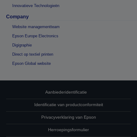
Innovatieve Technologieën
Company
Website managementteam
Epson Europe Electronics
Digigraphie
Direct op textiel printen
Epson Global website
Aanbiederidentificatie
Identificatie van productconformiteit
Privacyverklaring van Epson
Herroepingsformulier