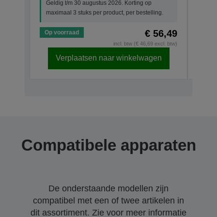
Geldig t/m 30 augustus 2026. Korting op
maximaal 3 stuks per product, per bestelling.
€ 56,49
Op voorraad
Op v
incl. btw (€ 46,69 excl. btw)
Verplaatsen naar winkelwagen
Compatibele apparaten
De onderstaande modellen zijn
compatibel met een of twee artikelen in
dit assortiment. Zie voor meer informatie