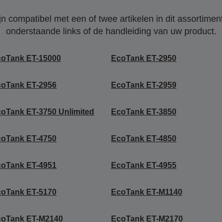
 compatibel met een of twee artikelen in dit assortiment
onderstaande links of de handleiding van uw product.
coTank ET-15000
EcoTank ET-2950
coTank ET-2956
EcoTank ET-2959
oTank ET-3750 Unlimited
EcoTank ET-3850
coTank ET-4750
EcoTank ET-4850
coTank ET-4951
EcoTank ET-4955
coTank ET-5170
EcoTank ET-M1140
coTank ET-M2140
EcoTank ET-M2170