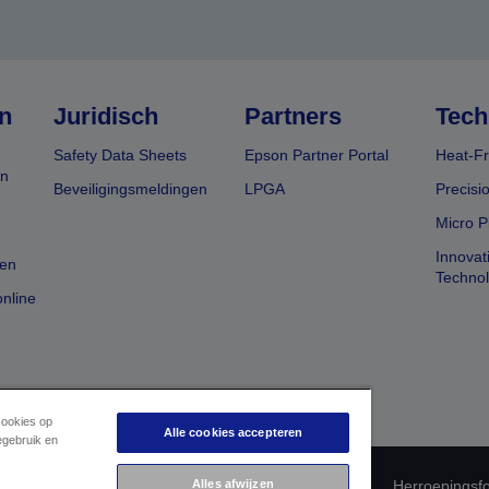
n
Juridisch
Partners
Tech
Safety Data Sheets
Epson Partner Portal
Heat-Fr
en
Beveiligingsmeldingen
LPGA
Precisi
Micro P
Innovat
en
Techno
nline
cookies op
Alle cookies accepteren
egebruik en
 productconformiteit
Privacyverklaring van Epson
Alles afwijzen
Herroepingsfo