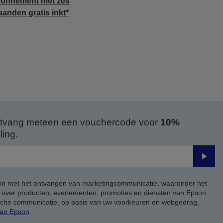
onnement met zes
anden gratis inkt*
 ontvang meteen een vouchercode voor
10%
ing.
Verze
 in met het ontvangen van marketingcommunicatie, waaronder het
, over producten, evenementen, promoties en diensten van Epson
ische communicatie, op basis van uw voorkeuren en webgedrag,
van Epson
.