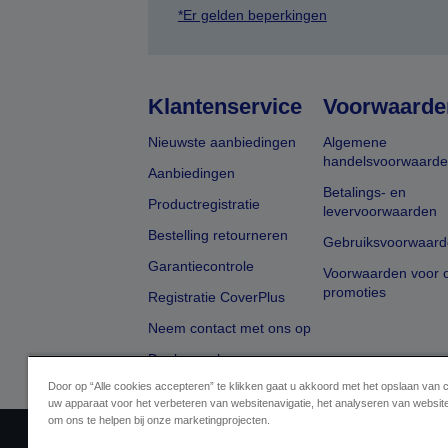
*Er gelden beperkingen
Klantenservice
Voorwaarde
Nieuwste aanbiedingen
Algemene
handelsvoorwaard
Aanbiedingen
Betalings- en
Productregistratie
levervoorwaarden
Bestelling retourneren
Gebruiksvoorwaard
Garantiecontrole
Voorwaarden voor o
promoties
Registratie CoverPlus
Neem contact met ons op
Dealer zoeken
Door op “Alle cookies accepteren” te klikken gaat u akkoord met het opslaan van 
uw apparaat voor het verbeteren van websitenavigatie, het analyseren van websit
om ons te helpen bij onze marketingprojecten.
Aanbiederidentificatie
Identificatie van