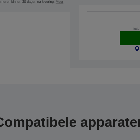
rneren binnen 30 dagen na levering.
Meer
n
incl.
Compatibele apparate