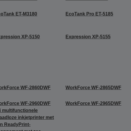
coTank ET-M3180
EcoTank Pro ET-5185
pression XP-5150
Expression XP-5155
orkForce WF-2860DWF
WorkForce WF-2865DWF
orkForce WF-2960DWF
WorkForce WF-2965DWF
 multifunctionele
aadloze inkjetprinter met
n ReadyPrint-