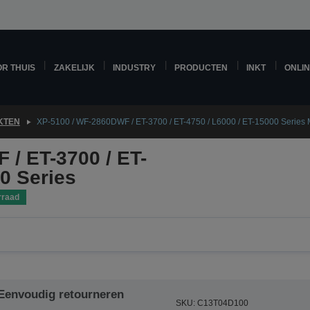
R THUIS
ZAKELIJK
INDUSTRY
PRODUCTEN
INKT
ONLI
KTEN
XP-5100 / WF-2860DWF / ET-3700 / ET-4750 / L6000 / ET-15000 Series
/ ET-3700 / ET-
00 Series
rraad
Eenvoudig retourneren
SKU: C13T04D100