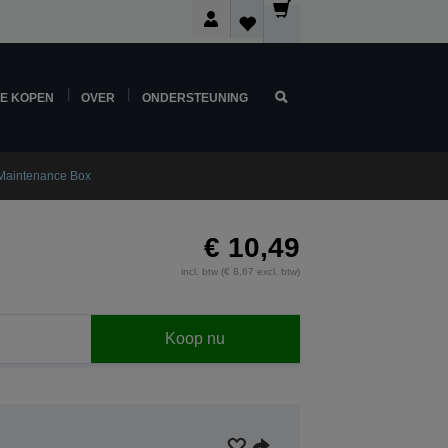
NE KOPEN
OVER
ONDERSTEUNING
 Maintenance Box
€ 10,49
incl. btw (€ 8,67 excl. btw)
Koop nu