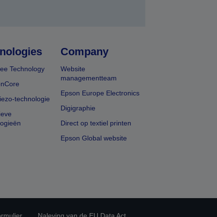
nologies
Company
ee Technology
Website
managementteam
onCore
Epson Europe Electronics
iezo-technologie
Digigraphie
ieve
logieën
Direct op textiel printen
Epson Global website
rmulier
Naleving van de EU Data Act