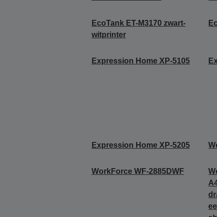
EcoTank ET-M3170 zwart-
E
witprinter
Expression Home XP-5105
Ex
Expression Home XP-5205
W
WorkForce WF-2885DWF
W
A4
dr
ee