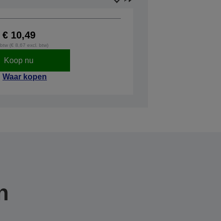
€ 10,49
 btw (€ 8,67 excl. btw)
Koop nu
Waar kopen
n