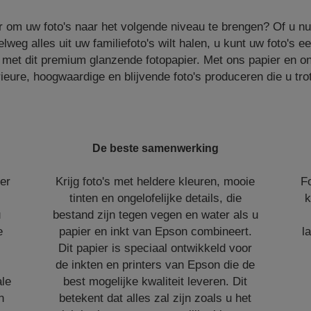
r om uw foto's naar het volgende niveau te brengen? Of u nu
lweg alles uit uw familiefoto's wilt halen, u kunt uw foto's 
n met dit premium glanzende fotopapier. Met ons papier en o
eure, hoogwaardige en blijvende foto's produceren die u trots
De beste samenwerking
ier
Krijg foto's met heldere kleuren, mooie
F
tinten en ongelofelijke details, die
k
u
bestand zijn tegen vegen en water als u
e
papier en inkt van Epson combineert.
l
Dit papier is speciaal ontwikkeld voor
de inkten en printers van Epson die de
ale
best mogelijke kwaliteit leveren. Dit
n
betekent dat alles zal zijn zoals u het