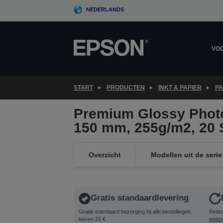
Skip
NEDERLANDS
to
main
content
VOO
START
PRODUCTEN
INKT & PAPIER
PA
Premium Glossy Photo
150 mm, 255g/m2, 20 
Overzicht
Modellen uit de serie
Gratis standaardlevering
Gratis standaard bezorging bij alle bestellingen
Retou
boven 25 €
wete