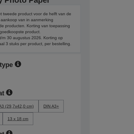
y Photo Paper
et tweede product voor de helft van de
ij aankoop van in aanmerking
e producten. Korting van toepassing
 goedkoopste product.
t/m 30 augustus 2026. Korting op
l 3 stuks per product, per bestelling.
rtype
at
A3 (29,7x42,0 cm)
DIN A3+
13 x 18 cm