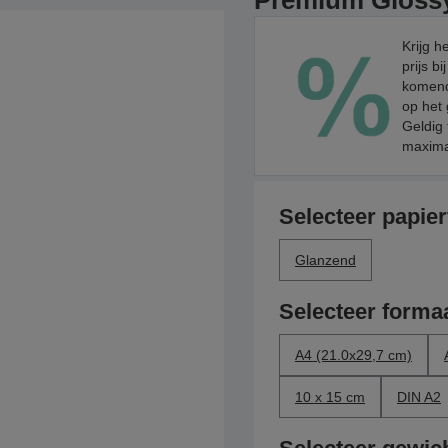
Premium Gloss
Krijg h
prijs b
komend
op het
Geldig 
maximaa
Selecteer papie
Glanzend
Selecteer forma
A4 (21.0x29,7 cm)
10 x 15 cm
DIN A2