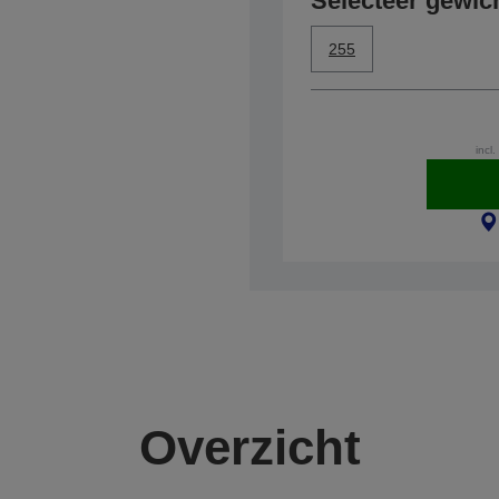
Selecteer gewic
255
incl.
Overzicht