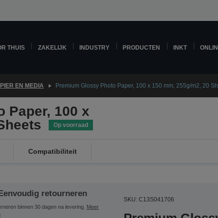
R THUIS
ZAKELIJK
INDUSTRY
PRODUCTEN
INKT
ONLI
PIER EN MEDIA
Premium Glossy Photo Paper, 100 x 150 mm, 255g/m2, 20 Sh
 Paper, 100 x
Sheets
Op voorraad
Compatibiliteit
Eenvoudig retourneren
SKU: C13S041706
rneren binnen 30 dagen na levering.
Meer
n