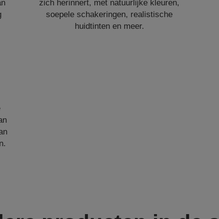
an
zich herinnert, met natuurlijke kleuren,
g
soepele schakeringen, realistische
huidtinten en meer.
e
an
an
n.