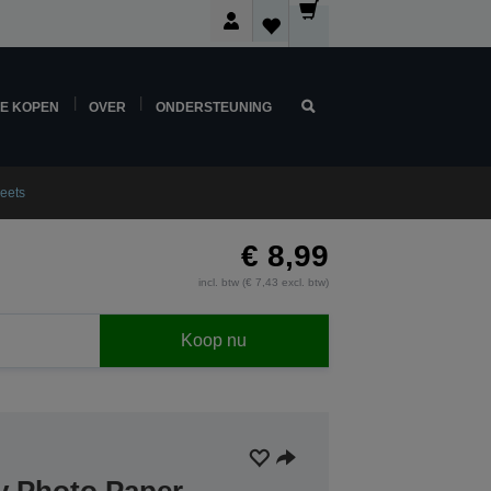
NE KOPEN
OVER
ONDERSTEUNING
eets
€ 8,99
incl. btw (€ 7,43 excl. btw)
Koop nu