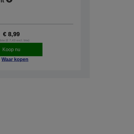
ht
€ 8,99
 btw (€ 7,43 excl. btw)
Koop nu
Waar kopen