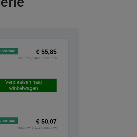
erie
€ 55,85
voorraad
incl. btw (€ 46,16 excl. btw)
Verplaatsen naar
winkelwagen
€ 50,07
voorraad
incl. btw (€ 41,38 excl. btw)