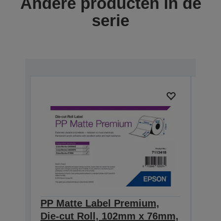
Andere producten in de
serie
PP Matte Label Premium,
PP 
Die-cut Roll, 102mm x 76mm,
Die