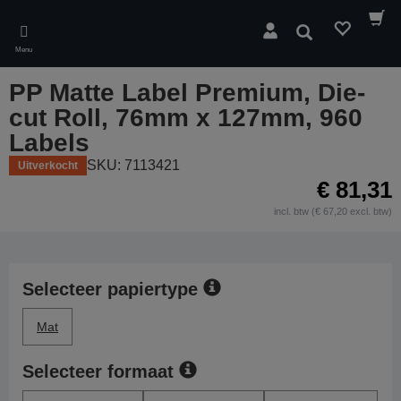
Skip
to
Zoeken
main
Menu
content
PP Matte Label Premium, Die-
cut Roll, 76mm x 127mm, 960
Labels
SKU: 7113421
Uitverkocht
€ 81,31
incl. btw (€ 67,20 excl. btw)
Selecteer papiertype
Mat
Selecteer formaat