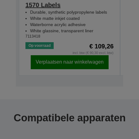
1570 Labels
231
Durable, synthetic polypropylene labels
Dur
White matte inkjet coated
Whi
Waterborne acrylic adhesive
Wat
White glassine, transparent liner
Whit
7113418
71134
€ 109,26
Op voorraad
Op v
incl. btw (€ 90,30 excl. btw)
Verplaatsen naar winkelwagen
Compatibele apparaten