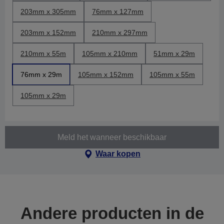
203mm x 305mm
76mm x 127mm
203mm x 152mm
210mm x 297mm
210mm x 55m
105mm x 210mm
51mm x 29m
76mm x 29m
105mm x 152mm
105mm x 55m
105mm x 29m
Meld het wanneer beschikbaar
Waar kopen
Andere producten in de