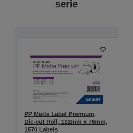
serie
PP Matte Label Premium,
PP 
Die-cut Roll, 102mm x 76mm,
Die
1570 Labels
231