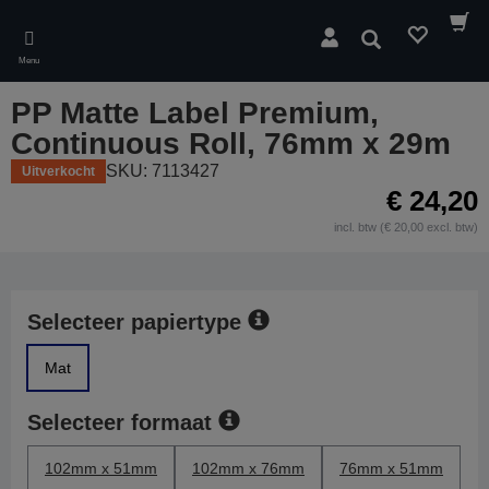
Skip
to
Zoeken
main
Menu
content
PP Matte Label Premium,
Continuous Roll, 76mm x 29m
SKU: 7113427
Uitverkocht
€ 24,20
incl. btw (€ 20,00 excl. btw)
Selecteer papiertype
Mat
Selecteer formaat
102mm x 51mm
102mm x 76mm
76mm x 51mm