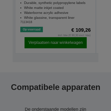
Durable, synthetic polypropylene labels
Dur
White matte inkjet coated
Whi
Waterborne acrylic adhesive
Wat
White glassine, transparent liner
Whit
7113418
71134
€ 109,26
Op voorraad
Op v
incl. btw (€ 90,30 excl. btw)
Verplaatsen naar winkelwagen
Compatibele apparaten
De onderstaande modellen zijn