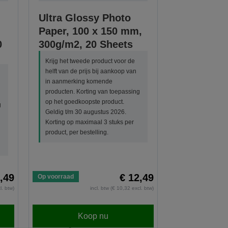
Ultra Glossy Photo
Paper, 100 x 150 mm,
0
300g/m2, 20 Sheets
Krijg het tweede product voor de
helft van de prijs bij aankoop van
in aanmerking komende
producten. Korting van toepassing
op het goedkoopste product.
g
Geldig t/m 30 augustus 2026.
Korting op maximaal 3 stuks per
product, per bestelling.
,49
€ 12,49
Op voorraad
l. btw)
incl. btw (€ 10,32 excl. btw)
Koop nu