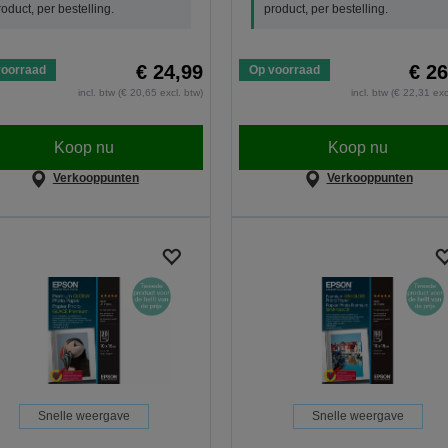
roduct, per bestelling.
product, per bestelling.
€ 24,99
€ 26
voorraad
Op voorraad
incl. btw (€ 20,65 excl. btw)
incl. btw (€ 22,31 exc
Koop nu
Koop nu
Verkooppunten
Verkooppunten
Snelle weergave
Snelle weergave