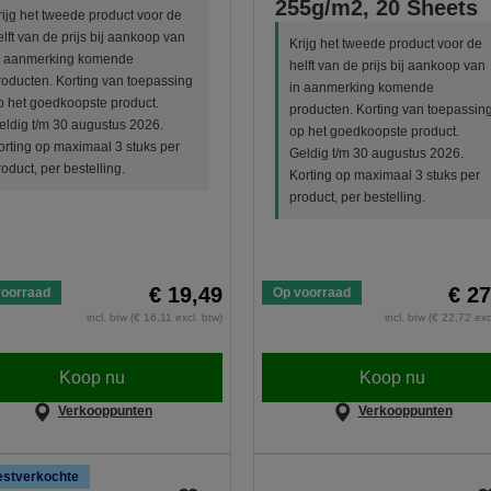
255g/m2, 20 Sheets
rijg het tweede product voor de
elft van de prijs bij aankoop van
Krijg het tweede product voor de
n aanmerking komende
helft van de prijs bij aankoop van
roducten. Korting van toepassing
in aanmerking komende
p het goedkoopste product.
producten. Korting van toepassin
eldig t/m 30 augustus 2026.
op het goedkoopste product.
orting op maximaal 3 stuks per
Geldig t/m 30 augustus 2026.
roduct, per bestelling.
Korting op maximaal 3 stuks per
product, per bestelling.
€ 19,49
€ 27
voorraad
Op voorraad
incl. btw (€ 16,11 excl. btw)
incl. btw (€ 22,72 exc
Koop nu
Koop nu
Verkooppunten
Verkooppunten
stverkochte