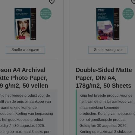
Snelle weergave
Snelle weergave
son A4 Archival
Double-Sided Matte
tte Photo Paper,
Paper, DIN A4,
9 g/m2, 50 vellen
178g/m2, 50 Sheets
rijg het tweede product voor de
Krijg het tweede product voor de
elft van de prijs bij aankoop van
helft van de prijs bij aankoop van
n aanmerking komende
in aanmerking komende
roducten. Korting van toepassing
producten. Korting van toepassin
p het goedkoopste product.
op het goedkoopste product.
eldig t/m 30 augustus 2026.
Geldig t/m 30 augustus 2026.
orting op maximaal 3 stuks per
Korting op maximaal 3 stuks per