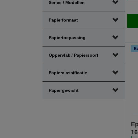
Series / Modellen
aanpassen
aanpassen
Papierformaat
Papiertoepassing
Be
Oppervlak / Papiersoort
Papierclassificatie
Papiergewicht
Ep
16