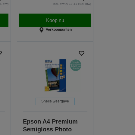
l. btw)
incl. btw (€ 19,41 excl. btw)
Koop nu
Verkooppunten
Snelle weergave
Epson A4 Premium
,
Semigloss Photo