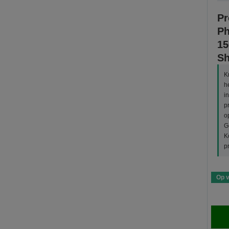
Pr
Ph
15
Sh
K
h
i
p
o
G
K
p
Op 