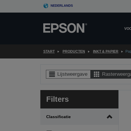
Skip
NEDERLANDS
to
main
content
VOO
START
PRODUCTEN
INKT & PAPIER
Pap
Lijstweergave
Rasterweerg
Filters
Classificatie