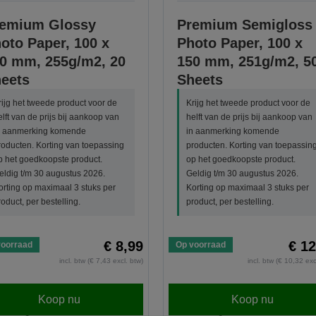
emium Glossy
Premium Semigloss
oto Paper, 100 x
Photo Paper, 100 x
0 mm, 255g/m2, 20
150 mm, 251g/m2, 5
eets
Sheets
rijg het tweede product voor de
Krijg het tweede product voor de
elft van de prijs bij aankoop van
helft van de prijs bij aankoop van
n aanmerking komende
in aanmerking komende
roducten. Korting van toepassing
producten. Korting van toepassin
p het goedkoopste product.
op het goedkoopste product.
eldig t/m 30 augustus 2026.
Geldig t/m 30 augustus 2026.
orting op maximaal 3 stuks per
Korting op maximaal 3 stuks per
roduct, per bestelling.
product, per bestelling.
€ 8,99
€ 12
voorraad
Op voorraad
incl. btw (€ 7,43 excl. btw)
incl. btw (€ 10,32 exc
Koop nu
Koop nu