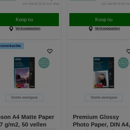
incl. btw (€ 16,11 excl. btw)
incl. btw (€ 14,04 exc
Koop nu
Koop nu
Verkooppunten
Verkooppunten
stverkochte
Snelle weergave
Snelle weergave
son A4 Matte Paper
Premium Glossy
7 g/m2, 50 vellen
Photo Paper, DIN A4