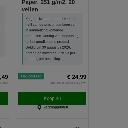
Paper, 251 g/m2, 20
vellen
Krijg het tweede product voor de
helft van de prijs bij aankoop van
g
in aanmerking komende
producten. Korting van toepassing
op het goedkoopste product.
Geldig t/m 30 augustus 2026.
Korting op maximaal 3 stuks per
product, per bestelling.
,49
€ 24,99
Op voorraad
l. btw)
incl. btw (€ 20,65 excl. btw)
Koop nu
Verkooppunten