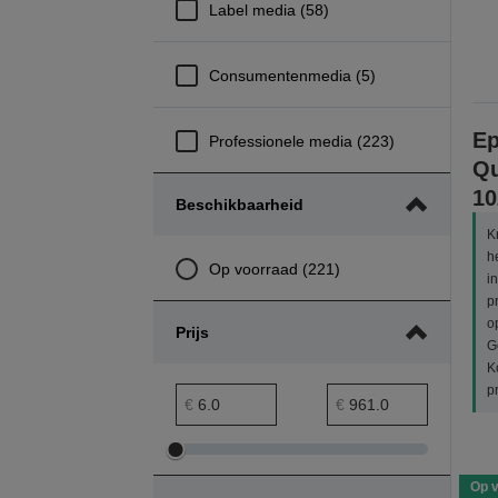
Label media (58)
Consumentenmedia (5)
Ep
Professionele media (223)
Qu
10
Beschikbaarheid
K
h
Op voorraad (221)
i
p
o
Prijs
G
K
p
prijs minimumbereik
Maximumbereik prijs
€
€
Minimumbereik
Maximumbereik
prijs
prijs
Op 