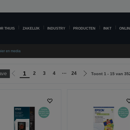
R THUIS
ZAKELIJK
INDUSTRY
PRODUCTEN
INKT
ONLI
ier en media
1
2
3
4
⋯
24
ave
Toont 1 - 15 van 35
Ga
Ga
naar
naar
vorige
de
pagina
volgende
pagina