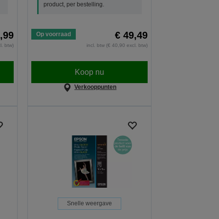
product, per bestelling.
,99
€ 49,49
Op voorraad
l. btw)
incl. btw (€ 40,90 excl. btw)
Koop nu
Verkooppunten
Snelle weergave