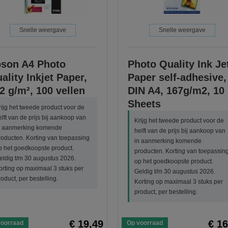
Snelle weergave
Snelle weergave
son A4 Photo
Photo Quality Ink Je
ality Inkjet Paper,
Paper self-adhesive,
2 g/m², 100 vellen
DIN A4, 167g/m2, 10
Sheets
rijg het tweede product voor de
elft van de prijs bij aankoop van
Krijg het tweede product voor de
n aanmerking komende
helft van de prijs bij aankoop van
roducten. Korting van toepassing
in aanmerking komende
p het goedkoopste product.
producten. Korting van toepassin
eldig t/m 30 augustus 2026.
op het goedkoopste product.
orting op maximaal 3 stuks per
Geldig t/m 30 augustus 2026.
roduct, per bestelling.
Korting op maximaal 3 stuks per
product, per bestelling.
€ 19,49
€ 16
voorraad
Op voorraad