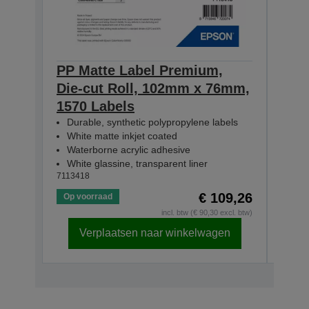
PP Matte Label Premium,
PP 
Die-cut Roll, 102mm x 76mm,
Die
1570 Labels
231
Durable, synthetic polypropylene labels
Dur
White matte inkjet coated
Whi
Waterborne acrylic adhesive
Wat
White glassine, transparent liner
Whit
7113418
71134
€ 109,26
Op voorraad
Op v
incl. btw (€ 90,30 excl. btw)
Verplaatsen naar winkelwagen