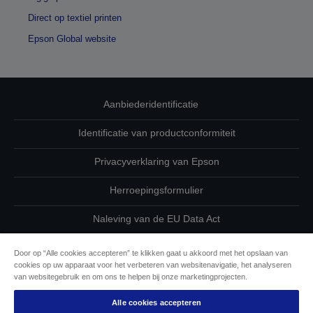
Direct op textiel printen
Epson Global website
Aanbiederidentificatie
Identificatie van productconformiteit
Privacyverklaring van Epson
Herroepingsformulier
Naleving van de EU Data Act
Neem contact met ons op betreffende uw gegevens
Door op “Alle cookies accepteren” te klikken gaat u akkoord met het opslaan van
cookies op uw apparaat voor het verbeteren van websitenavigatie, het analyseren
Cookie-informatie
van websitegebruik en om ons te helpen bij onze marketingprojecten.
Alle cookies accepteren
De toewijding van Epson aan toegankelijkheid