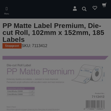
Skip
to
Zoeken
main
Menu
content
PP Matte Label Premium, Die-
cut Roll, 102mm x 152mm, 185
Labels
SKU: 7113412
Stopgezet