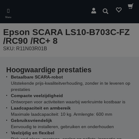
Skip
to
Zoeken
main
Menu
content
Epson SCARA LS10-B703C-FZ
/RC90 /RC+ 8
SKU: R11N03R01B
Hoogwaardige prestaties
Betaalbare SCARA-robot
Uitstekende prijs-kwaliteitverhouding, zonder in te leveren op
prestaties
Compacte veelzijdigheid
Ontworpen voor activiteiten waarbij werkruimte kostbaar is
Laadcapaciteit en armbereik
Maximale laadcapaciteit: 10 kg. Armlengte: 600 mm
Gebruiksvriendelijk
Eenvoudig te installeren, gebruiken en onderhouden
Veelzijdig en flexibel