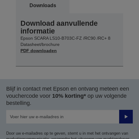
Downloads
Download aanvullende
informatie
Epson SCARA LS10-B703C-FZ /RC90 /RC+ 8
Datasheet/brochure
PDF downloaden
Blijf in contact met Epson en ontvang meteen een
vouchercode voor
10% korting*
op uw volgende
bestelling.
Verze
Door uw e-mailadres op te geven, stemt u in met het ontvangen van
marketingcommunicatie, waaronder het uitvoeren van marktanalyses