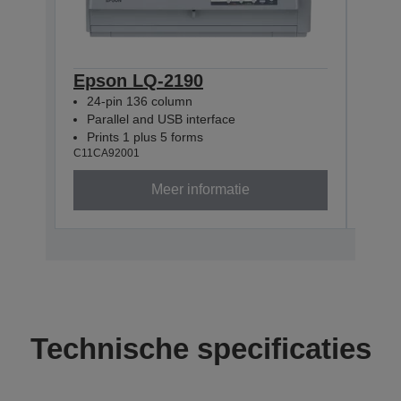
Epson LQ-2190
Eps
24-pin 136 column
24-
Parallel and USB interface
Eth
Prints 1 plus 5 forms
Prin
C11CA92001
C11CA
Meer informatie
Technische specificaties