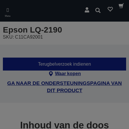
Skip
to
Zoeken
main
Menu
content
Epson LQ-2190
SKU: C11CA92001
Terugbelverzoek indienen
Waar kopen
GA NAAR DE ONDERSTEUNINGSPAGINA VAN
DIT PRODUCT
Inhoud van de doos