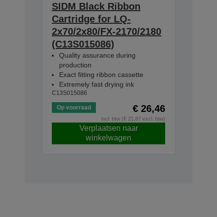
SIDM Black Ribbon
Cartridge for LQ-
2x70/2x80/FX-2170/2180
(C13S015086)
Quality assurance during
production
Exact fitting ribbon cassette
Extremely fast drying ink
C13S015086
€ 26,46
Op voorraad
incl. btw (€ 21,87 excl. btw)
Verplaatsen naar
winkelwagen