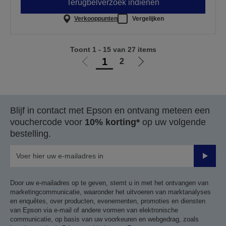
Terugbelverzoek indienen
Verkooppunten
Vergelijken
Toont 1 - 15 van 27 items
1
2
Ga
Ga
naar
naar
vorige
de
pagina
volgende
Blijf in contact met Epson en ontvang meteen een
pagina
vouchercode voor
10% korting*
op uw volgende
bestelling.
Verze
Door uw e-mailadres op te geven, stemt u in met het ontvangen van
marketingcommunicatie, waaronder het uitvoeren van marktanalyses
en enquêtes, over producten, evenementen, promoties en diensten
van Epson via e-mail of andere vormen van elektronische
communicatie, op basis van uw voorkeuren en webgedrag, zoals