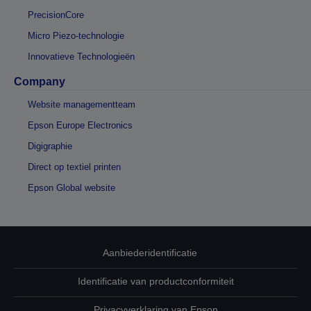
PrecisionCore
Micro Piezo-technologie
Innovatieve Technologieën
Company
Website managementteam
Epson Europe Electronics
Digigraphie
Direct op textiel printen
Epson Global website
Aanbiederidentificatie
Identificatie van productconformiteit
Privacyverklaring van Epson