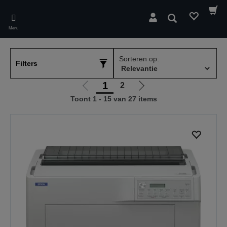
Skip
to
Zoeken
main
Menu
content
Sorteren op:
Filters
1
2
Ga
Ga
Toont 1 - 15 van 27 items
naar
naar
vorige
de
pagina
volgende
pagina