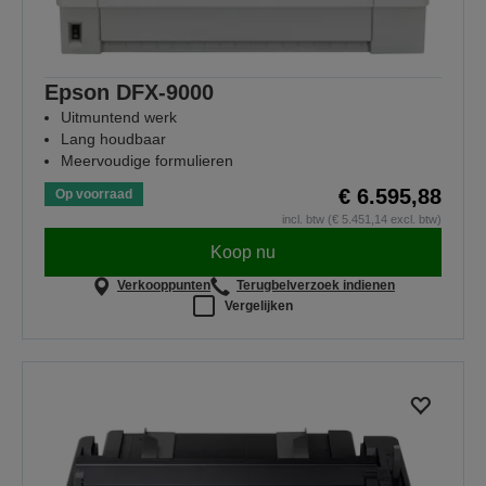
Epson DFX-9000
Uitmuntend werk
Lang houdbaar
Meervoudige formulieren
€ 6.595,88
Op voorraad
incl. btw (€ 5.451,14 excl. btw)
Koop nu
Verkooppunten
Terugbelverzoek indienen
Vergelijken