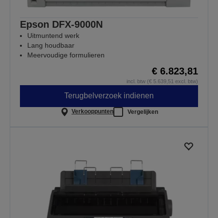
Epson DFX-9000N
Uitmuntend werk
Lang houdbaar
Meervoudige formulieren
€ 6.823,81
incl. btw (€ 5.639,51 excl. btw)
Terugbelverzoek indienen
Verkooppunten
Vergelijken