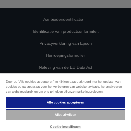
Aanbiederidentificatie
Identificatie van productconformiteit
Privacyverklaring van Epson
Herroepingsformulier
Naleving van de EU Data Act
Neem contact met ons op betreffende uw gegevens
Door op “Alle cookies accepteren” te klikken gaat u akkoord met het opslaan van
cookies op uw apparaat voor het verbeteren van websitenavigatie, het analyseren
Cookie-informatie
van websitegebruik en om ons te helpen bij onze marketingprojecten.
Alle cookies accepteren
De toewijding van Epson aan toegankelijkheid
Alles afwijzen
Auteursrecht © 2026 Seiko Epson
Cookie-instellingen