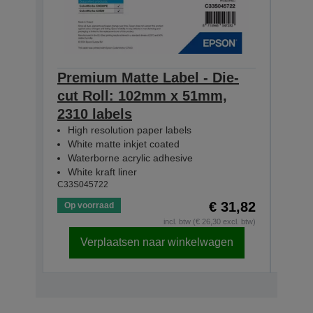
Premium Matte Label - Die-
Prem
cut Roll: 102mm x 51mm,
cut
2310 labels
1570
High resolution paper labels
Hig
White matte inkjet coated
Whi
Waterborne acrylic adhesive
Wat
White kraft liner
Whit
C33S045722
C33S0
€ 31,82
Op voorraad
Op v
incl. btw (€ 26,30 excl. btw)
Verplaatsen naar winkelwagen