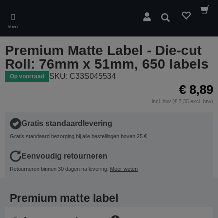
Skip
to
Zoeken
main
Menu
content
Premium Matte Label - Die-cut
Roll: 76mm x 51mm, 650 labels
SKU: C33S045534
Op voorraad
€ 8,89
incl. btw (€ 7,35 excl. btw)
Gratis standaardlevering
Gratis standaard bezorging bij alle bestellingen boven 25 €
Eenvoudig retourneren
Retourneren binnen 30 dagen na levering.
Meer weten
Premium matte label